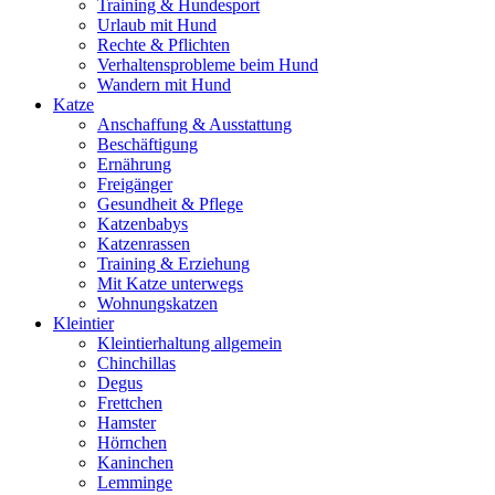
Training & Hundesport
Urlaub mit Hund
Rechte & Pflichten
Verhaltensprobleme beim Hund
Wandern mit Hund
Katze
Anschaffung & Ausstattung
Beschäftigung
Ernährung
Freigänger
Gesundheit & Pflege
Katzenbabys
Katzenrassen
Training & Erziehung
Mit Katze unterwegs
Wohnungskatzen
Kleintier
Kleintierhaltung allgemein
Chinchillas
Degus
Frettchen
Hamster
Hörnchen
Kaninchen
Lemminge