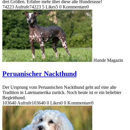
drei Größen. Erfahre mehr über diese alte Hunderasse!
74223 Aufrufe
74223
5 Likes
5
0 Kommentare
0
Hunde Magazin
Peruanischer Nackthund
Der Ursprung vom Peruanischen Nackthund geht auf eine alte
Tradition in Lateinamerika zurück. Noch heute ist er ein beliebter
Begleithund.
103640 Aufrufe
103640
0 Likes
0
0 Kommentare
0