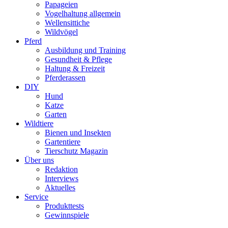
Papageien
Vogelhaltung allgemein
Wellensittiche
Wildvögel
Pferd
Ausbildung und Training
Gesundheit & Pflege
Haltung & Freizeit
Pferderassen
DIY
Hund
Katze
Garten
Wildtiere
Bienen und Insekten
Gartentiere
Tierschutz Magazin
Über uns
Redaktion
Interviews
Aktuelles
Service
Produkttests
Gewinnspiele