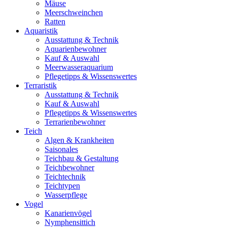
Mäuse
Meerschweinchen
Ratten
Aquaristik
Ausstattung & Technik
Aquarienbewohner
Kauf & Auswahl
Meerwasseraquarium
Pflegetipps & Wissenswertes
Terraristik
Ausstattung & Technik
Kauf & Auswahl
Pflegetipps & Wissenswertes
Terrarienbewohner
Teich
Algen & Krankheiten
Saisonales
Teichbau & Gestaltung
Teichbewohner
Teichtechnik
Teichtypen
Wasserpflege
Vogel
Kanarienvögel
Nymphensittich