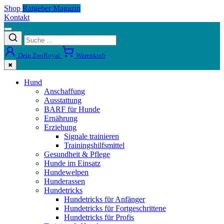
Shop
Ratgeber Magazin
Kontakt
Dein ZooRoyal
Warenkorb
✖
Hund
Anschaffung
Ausstattung
BARF für Hunde
Ernährung
Erziehung
Signale trainieren
Trainingshilfsmittel
Gesundheit & Pflege
Hunde im Einsatz
Hundewelpen
Hunderassen
Hundetricks
Hundetricks für Anfänger
Hundetricks für Fortgeschrittene
Hundetricks für Profis