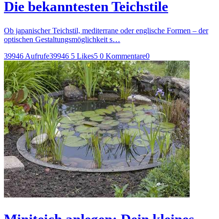
Die bekanntesten Teichstile
Ob japanischer Teichstil, mediterrane oder englische Formen – der
optischen Gestaltungsmöglichkeit s…
39946 Aufrufe
39946
5 Likes
5
0 Kommentare
0
Miniteich anlegen: Dein kleines