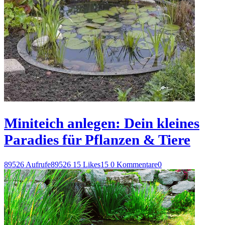
Miniteich anlegen: Dein kleines
Paradies für Pflanzen & Tiere
89526 Aufrufe
89526
15 Likes
15
0 Kommentare
0