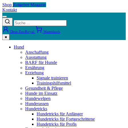
Shop
Ratgeber Magazin
Kontakt
Dein ZooRoyal
Warenkorb
✖
Hund
Anschaffung
Ausstattung
BARF für Hunde
Ernährung
Erziehung
Signale trainieren
Trainingshilfsmittel
Gesundheit & Pflege
Hunde im Einsatz
Hundewelpen
Hunderassen
Hundetricks
Hundetricks für Anfänger
Hundetricks für Fortgeschrittene
Hundetricks für Profis