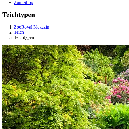
Zum Shop
Teichtypen
ZooRoyal Magazin
Teich
Teichtypen