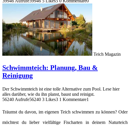
39946 Aufrufe
39946
5 Likes
5
0 Kommentare
0
Teich Magazin
Schwimmteich: Planung, Bau &
Reinigung
Der Schwimmteich ist eine tolle Alternative zum Pool. Lese hier
alles darüber, wie du ihn planst, baust und reinigst.
56240 Aufrufe
56240
3 Likes
3
1 Kommentare
1
Träumst du davon, im eigenen Teich schwimmen zu können? Oder
möchtest du lieber vielfältige Fischarten in deinem Naturteich