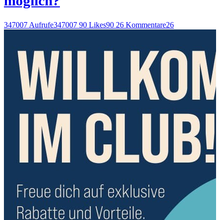
möglich?
347007 Aufrufe
347007
90 Likes
90
26 Kommentare
26