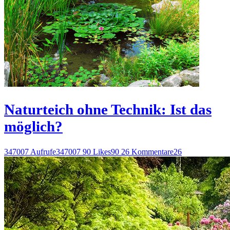
Naturteich ohne Technik: Ist das
möglich?
347007 Aufrufe
347007
90 Likes
90
26 Kommentare
26