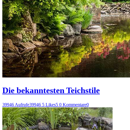
Die bekanntesten Teichstile
39946 Aufrufe
39946
5 Likes
5
0 Kommentare
0