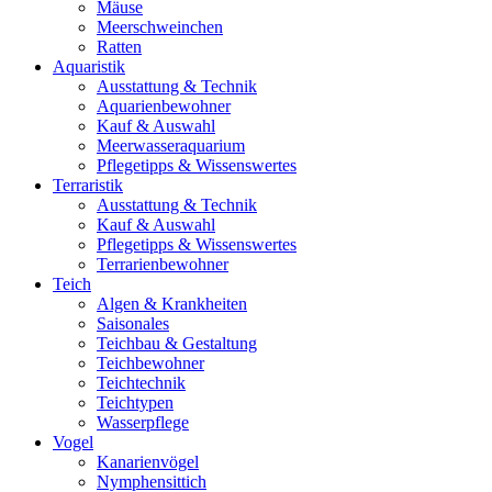
Mäuse
Meerschweinchen
Ratten
Aquaristik
Ausstattung & Technik
Aquarienbewohner
Kauf & Auswahl
Meerwasseraquarium
Pflegetipps & Wissenswertes
Terraristik
Ausstattung & Technik
Kauf & Auswahl
Pflegetipps & Wissenswertes
Terrarienbewohner
Teich
Algen & Krankheiten
Saisonales
Teichbau & Gestaltung
Teichbewohner
Teichtechnik
Teichtypen
Wasserpflege
Vogel
Kanarienvögel
Nymphensittich