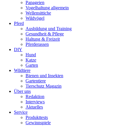
Papageien
Vogelhaltung allgemein
Wellensittiche
Wildvögel
Pferd
Ausbildung und Training
Gesundheit & Pflege
Haltung & Freizeit
Pferderassen
DIY
Hund
Katze
Garten
Wildtiere
Bienen und Insekten
Gartentiere
Tierschutz Magazin
Über uns
Redaktion
Interviews
Aktuelles
Service
Produkttests
Gewinnspiele