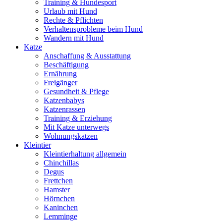
Training & Hundesport
Urlaub mit Hund
Rechte & Pflichten
Verhaltensprobleme beim Hund
Wandern mit Hund
Katze
Anschaffung & Ausstattung
Beschäftigung
Ernährung
Freigänger
Gesundheit & Pflege
Katzenbabys
Katzenrassen
Training & Erziehung
Mit Katze unterwegs
Wohnungskatzen
Kleintier
Kleintierhaltung allgemein
Chinchillas
Degus
Frettchen
Hamster
Hörnchen
Kaninchen
Lemminge