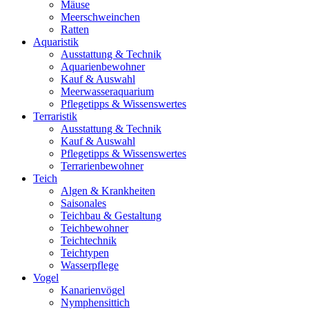
Mäuse
Meerschweinchen
Ratten
Aquaristik
Ausstattung & Technik
Aquarienbewohner
Kauf & Auswahl
Meerwasseraquarium
Pflegetipps & Wissenswertes
Terraristik
Ausstattung & Technik
Kauf & Auswahl
Pflegetipps & Wissenswertes
Terrarienbewohner
Teich
Algen & Krankheiten
Saisonales
Teichbau & Gestaltung
Teichbewohner
Teichtechnik
Teichtypen
Wasserpflege
Vogel
Kanarienvögel
Nymphensittich