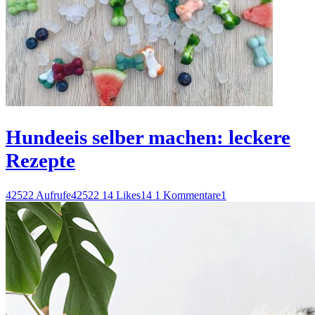
Hundeeis selber machen: leckere
Rezepte
42522 Aufrufe
42522
14 Likes
14
1 Kommentare
1