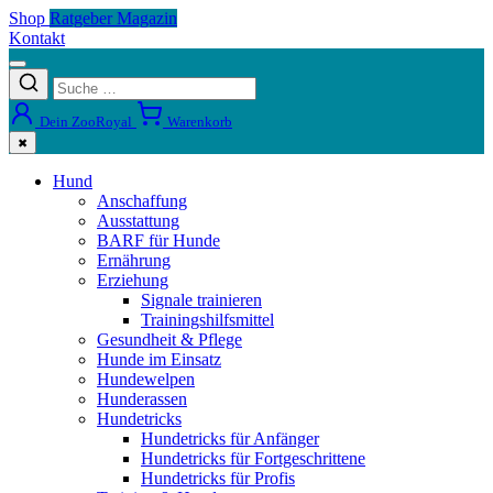
Shop
Ratgeber Magazin
Kontakt
Dein ZooRoyal
Warenkorb
✖
Hund
Anschaffung
Ausstattung
BARF für Hunde
Ernährung
Erziehung
Signale trainieren
Trainingshilfsmittel
Gesundheit & Pflege
Hunde im Einsatz
Hundewelpen
Hunderassen
Hundetricks
Hundetricks für Anfänger
Hundetricks für Fortgeschrittene
Hundetricks für Profis