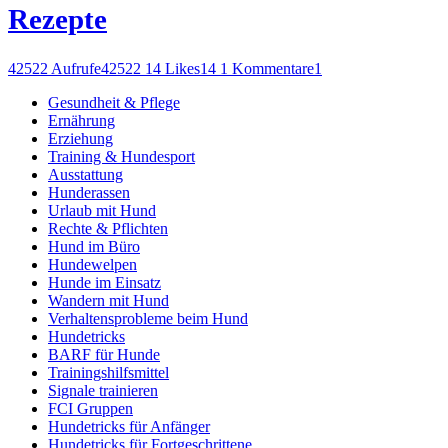
Rezepte
42522 Aufrufe
42522
14 Likes
14
1 Kommentare
1
Gesundheit & Pflege
Ernährung
Erziehung
Training & Hundesport
Ausstattung
Hunderassen
Urlaub mit Hund
Rechte & Pflichten
Hund im Büro
Hundewelpen
Hunde im Einsatz
Wandern mit Hund
Verhaltensprobleme beim Hund
Hundetricks
BARF für Hunde
Trainingshilfsmittel
Signale trainieren
FCI Gruppen
Hundetricks für Anfänger
Hundetricks für Fortgeschrittene