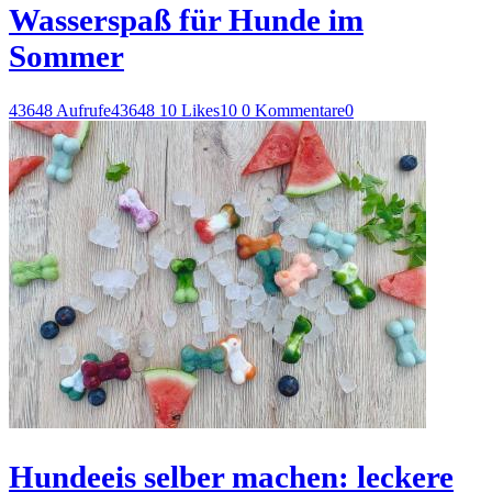
Wasserspaß für Hunde im
Sommer
43648 Aufrufe
43648
10 Likes
10
0 Kommentare
0
Hundeeis selber machen: leckere