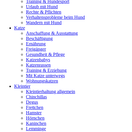
Training & Hundesport
Urlaub mit Hund
Rechte & Pflichten
Verhaltensprobleme beim Hund
Wandern mit Hund
Katze
Anschaffung & Ausstattung
Beschäftigung
Ernährung
Freigänger
Gesundheit & Pflege
Katzenbabys
Katzenrassen
Training & Erziehung
Mit Katze unterwegs
Wohnungskatzen
Kleintier
Kleintierhaltung allgemein
Chinchillas
Degus
Frettchen
Hamster
Hörnchen
Kaninchen
Lemminge