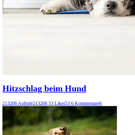
Hitzschlag beim Hund
213206 Aufrufe
213206
53 Likes
53
6 Kommentare
6