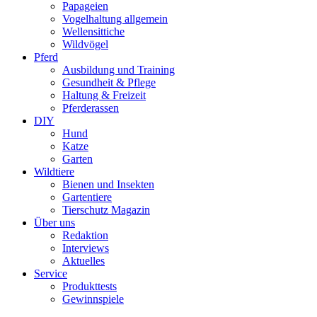
Papageien
Vogelhaltung allgemein
Wellensittiche
Wildvögel
Pferd
Ausbildung und Training
Gesundheit & Pflege
Haltung & Freizeit
Pferderassen
DIY
Hund
Katze
Garten
Wildtiere
Bienen und Insekten
Gartentiere
Tierschutz Magazin
Über uns
Redaktion
Interviews
Aktuelles
Service
Produkttests
Gewinnspiele