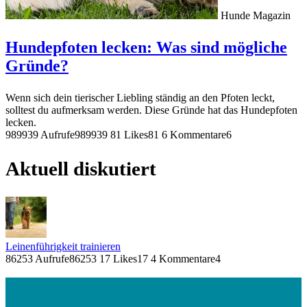
Hunde Magazin
Hundepfoten lecken: Was sind mögliche
Gründe?
Wenn sich dein tierischer Liebling ständig an den Pfoten leckt,
solltest du aufmerksam werden. Diese Gründe hat das Hundepfoten
lecken.
989939 Aufrufe
989939
81 Likes
81
6 Kommentare
6
Aktuell diskutiert
Leinenführigkeit trainieren
86253 Aufrufe
86253
17 Likes
17
4 Kommentare
4