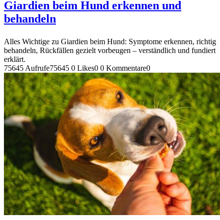
Giardien beim Hund erkennen und
behandeln
Alles Wichtige zu Giardien beim Hund: Symptome erkennen, richtig
behandeln, Rückfällen gezielt vorbeugen – verständlich und fundiert
erklärt.
75645 Aufrufe
75645
0 Likes
0
0 Kommentare
0