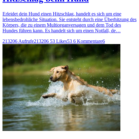
Erleidet dein Hund einen Hitzschlag, handelt es sich um eine
lebensbedrohliche Situation. Sie entsteht durch eine Überhitzung des
Körpers, die zu einem Multiorganversagen und dem Tod des
Hundes führen kann. Es handelt sich um einen Notfall, de…
213206 Aufrufe
213206
53 Likes
53
6 Kommentare
6