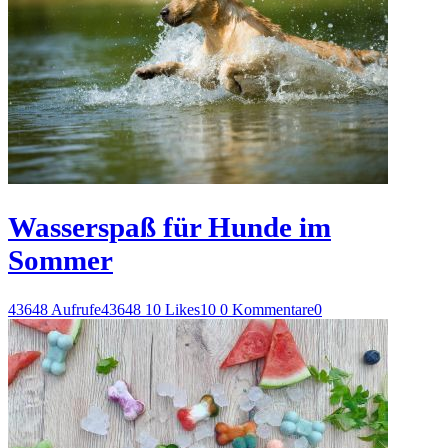
Wasserspaß für Hunde im
Sommer
43648 Aufrufe
43648
10 Likes
10
0 Kommentare
0