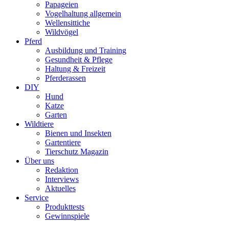
Papageien
Vogelhaltung allgemein
Wellensittiche
Wildvögel
Pferd
Ausbildung und Training
Gesundheit & Pflege
Haltung & Freizeit
Pferderassen
DIY
Hund
Katze
Garten
Wildtiere
Bienen und Insekten
Gartentiere
Tierschutz Magazin
Über uns
Redaktion
Interviews
Aktuelles
Service
Produkttests
Gewinnspiele