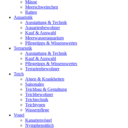
Mäuse
Meerschweinchen
Ratten
Aquaristik
Ausstattung & Technik
Aquarienbewohner
Kauf & Auswahl
Meerwasseraquarium
Pflegetipps & Wissenswertes
Terraristik
Ausstattung & Technik
Kauf & Auswahl
Pflegetipps & Wissenswertes
Terrarienbewohner
Teich
Algen & Krankheiten
Saisonales
Teichbau & Gestaltung
Teichbewohner
Teichtechnik
Teichtypen
Wasserpflege
Vogel
Kanarienvögel
Nymphensittich