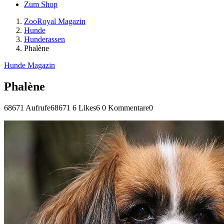
Zum Shop
ZooRoyal Magazin
Hunde
Hunderassen
Phalène
Hunde Magazin
Phalène
68671 Aufrufe
68671
6 Likes
6
0 Kommentare
0