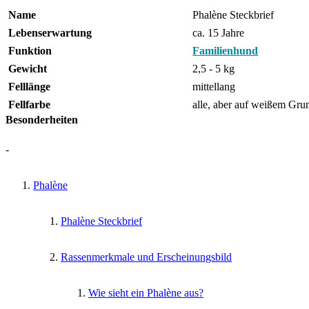
Name
Phalène Steckbrief
Lebenserwartung
ca. 15 Jahre
Funktion
Familienhund
Gewicht
2,5 - 5 kg
Felllänge
mittellang
Fellfarbe
alle, aber auf weißem Gru
Besonderheiten
-
Phalène
Phalène Steckbrief
Rassenmerkmale und Erscheinungsbild
Wie sieht ein Phalène aus?