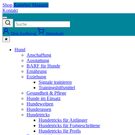
Shop
Ratgeber Magazin
Kontakt
Dein ZooRoyal
Warenkorb
✖
Hund
Anschaffung
Ausstattung
BARF für Hunde
Ernährung
Erziehung
Signale trainieren
Trainingshilfsmittel
Gesundheit & Pflege
Hunde im Einsatz
Hundewelpen
Hunderassen
Hundetricks
Hundetricks für Anfänger
Hundetricks für Fortgeschrittene
Hundetricks für Profis