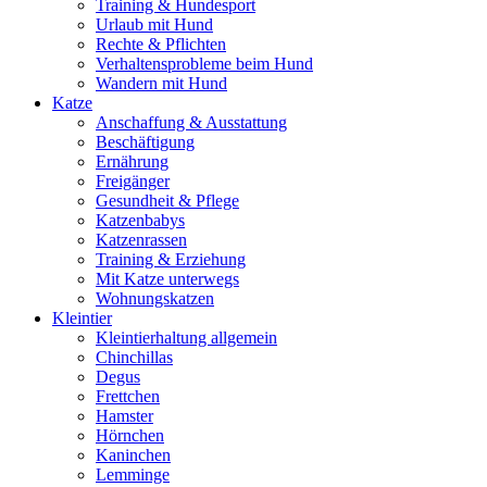
Training & Hundesport
Urlaub mit Hund
Rechte & Pflichten
Verhaltensprobleme beim Hund
Wandern mit Hund
Katze
Anschaffung & Ausstattung
Beschäftigung
Ernährung
Freigänger
Gesundheit & Pflege
Katzenbabys
Katzenrassen
Training & Erziehung
Mit Katze unterwegs
Wohnungskatzen
Kleintier
Kleintierhaltung allgemein
Chinchillas
Degus
Frettchen
Hamster
Hörnchen
Kaninchen
Lemminge