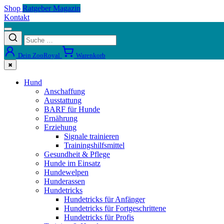
Shop
Ratgeber Magazin
Kontakt
Dein ZooRoyal
Warenkorb
✖
Hund
Anschaffung
Ausstattung
BARF für Hunde
Ernährung
Erziehung
Signale trainieren
Trainingshilfsmittel
Gesundheit & Pflege
Hunde im Einsatz
Hundewelpen
Hunderassen
Hundetricks
Hundetricks für Anfänger
Hundetricks für Fortgeschrittene
Hundetricks für Profis