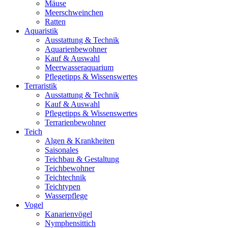
Mäuse
Meerschweinchen
Ratten
Aquaristik
Ausstattung & Technik
Aquarienbewohner
Kauf & Auswahl
Meerwasseraquarium
Pflegetipps & Wissenswertes
Terraristik
Ausstattung & Technik
Kauf & Auswahl
Pflegetipps & Wissenswertes
Terrarienbewohner
Teich
Algen & Krankheiten
Saisonales
Teichbau & Gestaltung
Teichbewohner
Teichtechnik
Teichtypen
Wasserpflege
Vogel
Kanarienvögel
Nymphensittich