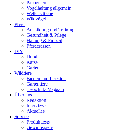
Papageien
Vogelhaltung allgemein
Wellensittiche
Wildvögel
Pferd
Ausbildung und Training
Gesundheit & Pflege
Haltung & Freizeit
Pferderassen
DIY
Hund
Katze
Garten
Wildtiere
Bienen und Insekten
Gartentiere
Tierschutz Magazin
Über uns
Redaktion
Interviews
Aktuelles
Service
Produkttests
Gewinnspiele