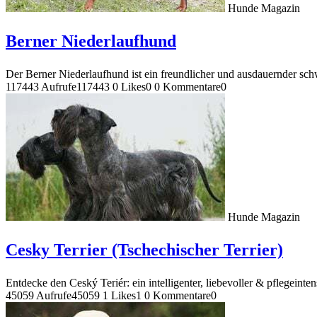
Hunde Magazin
Berner Niederlaufhund
Der Berner Niederlaufhund ist ein freundlicher und ausdauernder schwe
117443 Aufrufe
117443
0 Likes
0
0 Kommentare
0
Hunde Magazin
Cesky Terrier (Tschechischer Terrier)
Entdecke den Ceský Teriér: ein intelligenter, liebevoller & pflegeint
45059 Aufrufe
45059
1 Likes
1
0 Kommentare
0