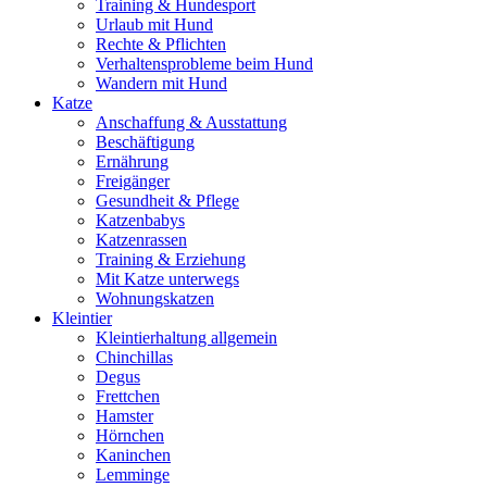
Training & Hundesport
Urlaub mit Hund
Rechte & Pflichten
Verhaltensprobleme beim Hund
Wandern mit Hund
Katze
Anschaffung & Ausstattung
Beschäftigung
Ernährung
Freigänger
Gesundheit & Pflege
Katzenbabys
Katzenrassen
Training & Erziehung
Mit Katze unterwegs
Wohnungskatzen
Kleintier
Kleintierhaltung allgemein
Chinchillas
Degus
Frettchen
Hamster
Hörnchen
Kaninchen
Lemminge