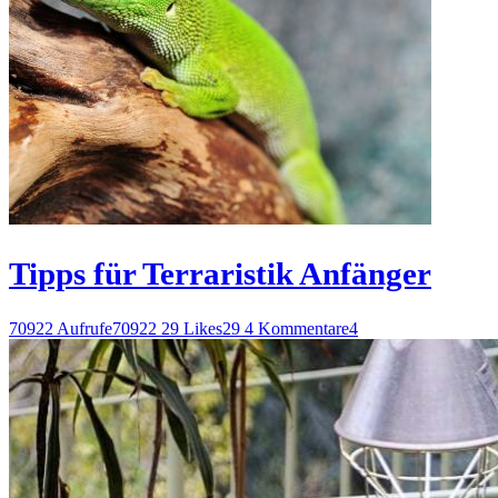
Tipps für Terraristik Anfänger
70922 Aufrufe
70922
29 Likes
29
4 Kommentare
4