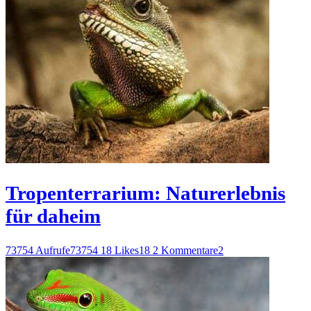
Tropenterrarium: Naturerlebnis
für daheim
73754 Aufrufe
73754
18 Likes
18
2 Kommentare
2