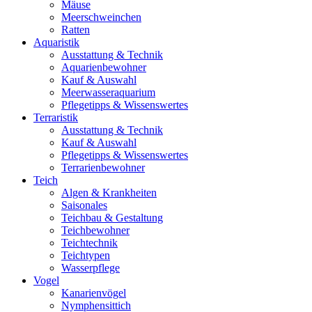
Mäuse
Meerschweinchen
Ratten
Aquaristik
Ausstattung & Technik
Aquarienbewohner
Kauf & Auswahl
Meerwasseraquarium
Pflegetipps & Wissenswertes
Terraristik
Ausstattung & Technik
Kauf & Auswahl
Pflegetipps & Wissenswertes
Terrarienbewohner
Teich
Algen & Krankheiten
Saisonales
Teichbau & Gestaltung
Teichbewohner
Teichtechnik
Teichtypen
Wasserpflege
Vogel
Kanarienvögel
Nymphensittich