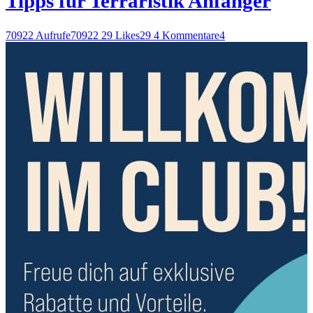
Tipps für Terraristik Anfänger
70922 Aufrufe
70922
29 Likes
29
4 Kommentare
4