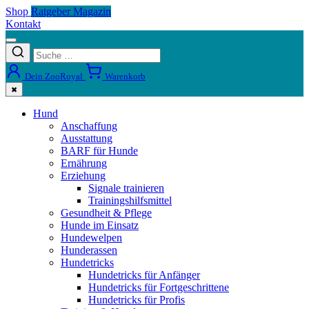
Shop
Ratgeber Magazin
Kontakt
Dein ZooRoyal
Warenkorb
✖
Hund
Anschaffung
Ausstattung
BARF für Hunde
Ernährung
Erziehung
Signale trainieren
Trainingshilfsmittel
Gesundheit & Pflege
Hunde im Einsatz
Hundewelpen
Hunderassen
Hundetricks
Hundetricks für Anfänger
Hundetricks für Fortgeschrittene
Hundetricks für Profis