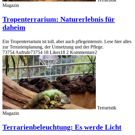
Magazin
Tropenterrarium: Naturerlebnis für
daheim
Ein Tropenterrarium ist toll, aber auch pflegeintensiv. Lese hier alles
zur Terrarienplanung, der Umsetzung und der Pflege.
73754 Aufrufe
73754
18 Likes
18
2 Kommentare
2
Terraristik
Magazin
Terrarienbeleuchtung: Es werde Licht