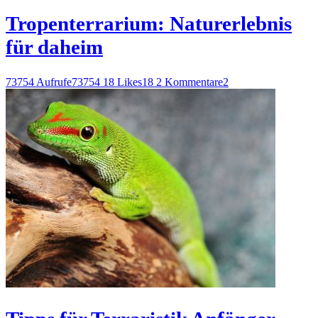
Tropenterrarium: Naturerlebnis
für daheim
73754 Aufrufe
73754
18 Likes
18
2 Kommentare
2