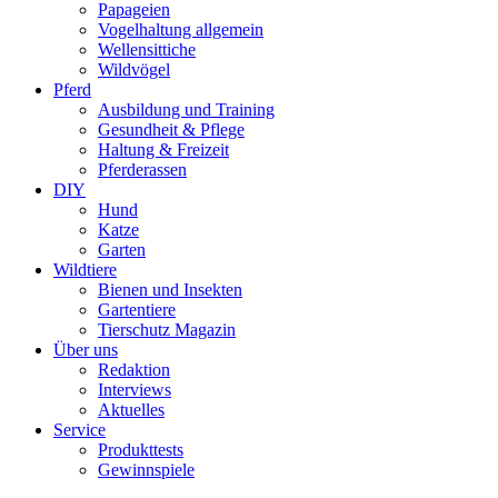
Papageien
Vogelhaltung allgemein
Wellensittiche
Wildvögel
Pferd
Ausbildung und Training
Gesundheit & Pflege
Haltung & Freizeit
Pferderassen
DIY
Hund
Katze
Garten
Wildtiere
Bienen und Insekten
Gartentiere
Tierschutz Magazin
Über uns
Redaktion
Interviews
Aktuelles
Service
Produkttests
Gewinnspiele