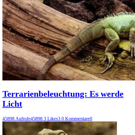
Terrarienbeleuchtung: Es werde
Licht
45898 Aufrufe
45898
3 Likes
3
0 Kommentare
0