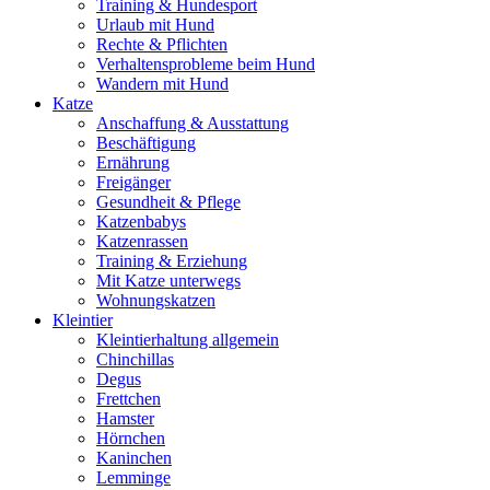
Training & Hundesport
Urlaub mit Hund
Rechte & Pflichten
Verhaltensprobleme beim Hund
Wandern mit Hund
Katze
Anschaffung & Ausstattung
Beschäftigung
Ernährung
Freigänger
Gesundheit & Pflege
Katzenbabys
Katzenrassen
Training & Erziehung
Mit Katze unterwegs
Wohnungskatzen
Kleintier
Kleintierhaltung allgemein
Chinchillas
Degus
Frettchen
Hamster
Hörnchen
Kaninchen
Lemminge