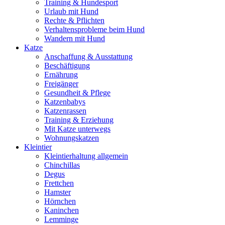
Training & Hundesport
Urlaub mit Hund
Rechte & Pflichten
Verhaltensprobleme beim Hund
Wandern mit Hund
Katze
Anschaffung & Ausstattung
Beschäftigung
Ernährung
Freigänger
Gesundheit & Pflege
Katzenbabys
Katzenrassen
Training & Erziehung
Mit Katze unterwegs
Wohnungskatzen
Kleintier
Kleintierhaltung allgemein
Chinchillas
Degus
Frettchen
Hamster
Hörnchen
Kaninchen
Lemminge