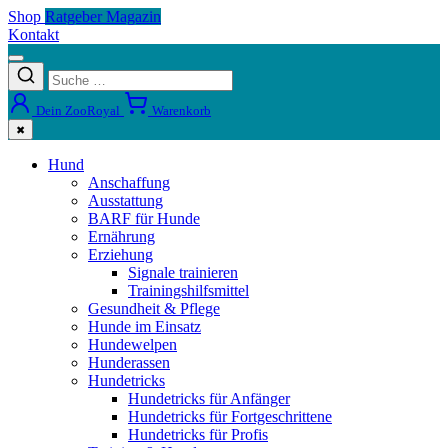
Shop
Ratgeber Magazin
Kontakt
Dein ZooRoyal
Warenkorb
✖
Hund
Anschaffung
Ausstattung
BARF für Hunde
Ernährung
Erziehung
Signale trainieren
Trainingshilfsmittel
Gesundheit & Pflege
Hunde im Einsatz
Hundewelpen
Hunderassen
Hundetricks
Hundetricks für Anfänger
Hundetricks für Fortgeschrittene
Hundetricks für Profis