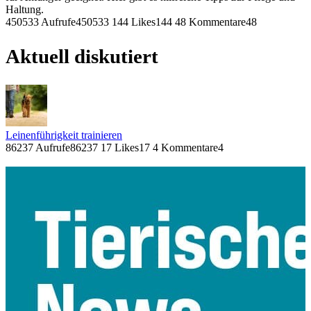
Haltung.
450533 Aufrufe
450533
144 Likes
144
48 Kommentare
48
Aktuell diskutiert
Leinenführigkeit trainieren
86237 Aufrufe
86237
17 Likes
17
4 Kommentare
4