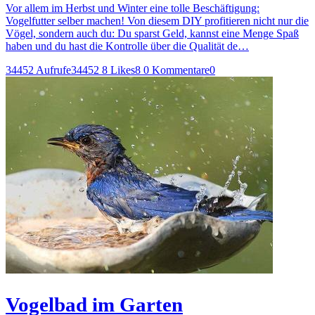
Vor allem im Herbst und Winter eine tolle Beschäftigung:
Vogelfutter selber machen! Von diesem DIY profitieren nicht nur die
Vögel, sondern auch du: Du sparst Geld, kannst eine Menge Spaß
haben und du hast die Kontrolle über die Qualität de…
34452 Aufrufe
34452
8 Likes
8
0 Kommentare
0
Vogelbad im Garten