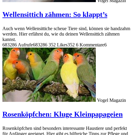
Vogel Magazin
Wellensittich zähmen: So klappt’s
Auch wenn Wellensittiche scheue Tiere sind, können sie handzahm
werden. Hier erfährst du, wie du deinen Wellensittich zähmen
kannst.
683286 Aufrufe
683286
352 Likes
352
6 Kommentare
6
Vogel Magazin
Rosenköpfchen: Kluge Kleinpapageien
Rosenköpfchen sind besonders interessante Haustiere und perfekt
für Anfänger geeignet. Hier gibt es hilfreiche Tipps zur Pflege und