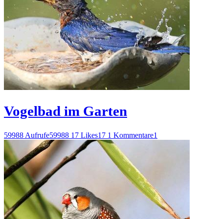
Vogelbad im Garten
59988 Aufrufe
59988
17 Likes
17
1 Kommentare
1