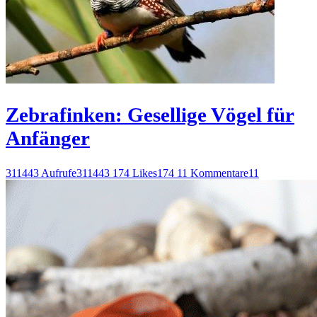
Zebrafinken: Gesellige Vögel für
Anfänger
311443 Aufrufe
311443
174 Likes
174
11 Kommentare
11