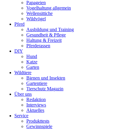
Papageien
Vogelhaltung allgemein
Wellensittiche
Wildvögel
Pferd
Ausbildung und Training
Gesundheit & Pflege
Haltung & Freizeit
Pferderassen
DIY
Hund
Katze
Garten
Wildtiere
Bienen und Insekten
Gartentiere
Tierschutz Magazin
Über uns
Redaktion
Interviews
Aktuelles
Service
Produkttests
Gewinnspiele