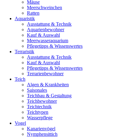
Mäuse
Meerschweinchen
Ratten
Aquaristik
Ausstattung & Technik
Aquarienbewohner
Kauf & Auswahl
Meerwasseraquarium
Pflegetipps & Wissenswertes
Terraristik
Ausstattung & Technik
Kauf & Auswahl
Pflegetipps & Wissenswertes
Terrarienbewohner
Teich
Algen & Krankheiten
Saisonales
Teichbau & Gestaltung
Teichbewohner
Teichtechnik
Teichtypen
Wasserpflege
Vogel
Kanarienvögel
Nymphensittich