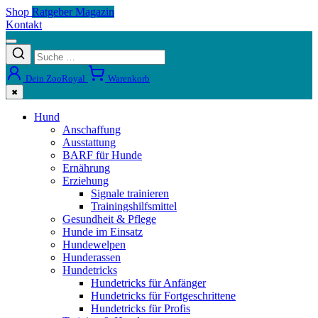
Shop
Ratgeber Magazin
Kontakt
Dein ZooRoyal
Warenkorb
✖
Hund
Anschaffung
Ausstattung
BARF für Hunde
Ernährung
Erziehung
Signale trainieren
Trainingshilfsmittel
Gesundheit & Pflege
Hunde im Einsatz
Hundewelpen
Hunderassen
Hundetricks
Hundetricks für Anfänger
Hundetricks für Fortgeschrittene
Hundetricks für Profis