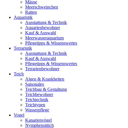
Mäuse
Meerschweinchen
Ratten
Aquaristik
Ausstattung & Technik
Aquarienbewohner
Kauf & Auswahl
Meerwasseraquarium
Pflegetipps & Wissenswertes
Terraristik
Ausstattung & Technik
Kauf & Auswahl
Pflegetipps & Wissenswertes
Terrarienbewohner
Teich
Algen & Krankheiten
Saisonales
Teichbau & Gestaltung
Teichbewohner
Teichtechnik
Teichtypen
Wasserpflege
Vogel
Kanarienvögel
Nymphensittich