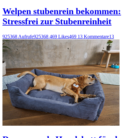
Welpen stubenrein bekommen:
Stressfrei zur Stubenreinheit
925368 Aufrufe
925368
469 Likes
469
13 Kommentare
13