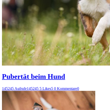
Pubertät beim Hund
145245 Aufrufe
145245
5 Likes
5
0 Kommentare
0