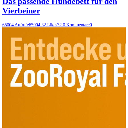
Das passende Hundebett für den
Vierbeiner
65004 Aufrufe
65004
32 Likes
32
0 Kommentare
0