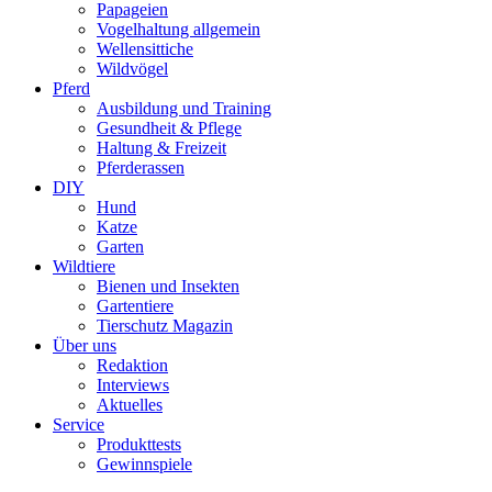
Papageien
Vogelhaltung allgemein
Wellensittiche
Wildvögel
Pferd
Ausbildung und Training
Gesundheit & Pflege
Haltung & Freizeit
Pferderassen
DIY
Hund
Katze
Garten
Wildtiere
Bienen und Insekten
Gartentiere
Tierschutz Magazin
Über uns
Redaktion
Interviews
Aktuelles
Service
Produkttests
Gewinnspiele