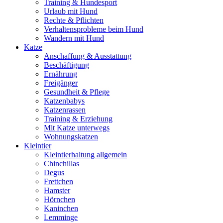
Training & Hundesport
Urlaub mit Hund
Rechte & Pflichten
Verhaltensprobleme beim Hund
Wandern mit Hund
Katze
Anschaffung & Ausstattung
Beschäftigung
Ernährung
Freigänger
Gesundheit & Pflege
Katzenbabys
Katzenrassen
Training & Erziehung
Mit Katze unterwegs
Wohnungskatzen
Kleintier
Kleintierhaltung allgemein
Chinchillas
Degus
Frettchen
Hamster
Hörnchen
Kaninchen
Lemminge