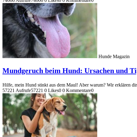
74666 Aufrufe
74666
0 Likes
0
0 Kommentare
0
Hunde Magazin
Mundgeruch beim Hund: Ursachen und Ti
Hilfe, mein Hund stinkt aus dem Maul! Aber warum? Wir erklären d
57221 Aufrufe
57221
0 Likes
0
0 Kommentare
0