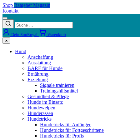
Shop
Ratgeber Magazin
Kontakt
Dein ZooRoyal
Warenkorb
✖
Hund
Anschaffung
Ausstattung
BARF für Hunde
Ernährung
Erziehung
Signale trainieren
Trainingshilfsmittel
Gesundheit & Pflege
Hunde im Einsatz
Hundewelpen
Hunderassen
Hundetricks
Hundetricks für Anfänger
Hundetricks für Fortgeschrittene
Hundetricks für Profis