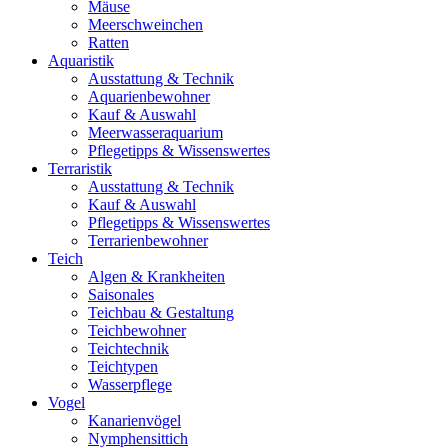
Mäuse
Meerschweinchen
Ratten
Aquaristik
Ausstattung & Technik
Aquarienbewohner
Kauf & Auswahl
Meerwasseraquarium
Pflegetipps & Wissenswertes
Terraristik
Ausstattung & Technik
Kauf & Auswahl
Pflegetipps & Wissenswertes
Terrarienbewohner
Teich
Algen & Krankheiten
Saisonales
Teichbau & Gestaltung
Teichbewohner
Teichtechnik
Teichtypen
Wasserpflege
Vogel
Kanarienvögel
Nymphensittich