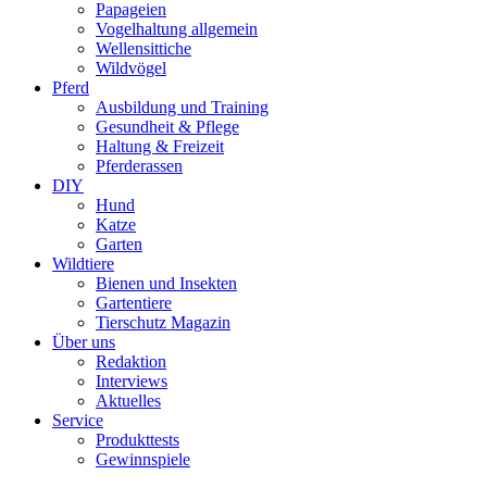
Papageien
Vogelhaltung allgemein
Wellensittiche
Wildvögel
Pferd
Ausbildung und Training
Gesundheit & Pflege
Haltung & Freizeit
Pferderassen
DIY
Hund
Katze
Garten
Wildtiere
Bienen und Insekten
Gartentiere
Tierschutz Magazin
Über uns
Redaktion
Interviews
Aktuelles
Service
Produkttests
Gewinnspiele