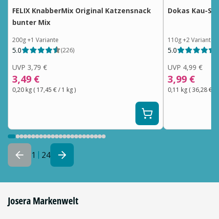
FELIX KnabberMix Original Katzensnack
Dokas Kau-Spi
bunter Mix
200g
+
1
Variante
110g
+
2
Varianten
5.0
5.0
(
226
)
(
UVP
3,79 €
UVP
4,99 €
3,49 €
3,99 €
0,20 kg
(
17,45 €
/ 1
kg
)
0,11 kg
(
36,28 €
/ 
1
24
Josera Markenwelt