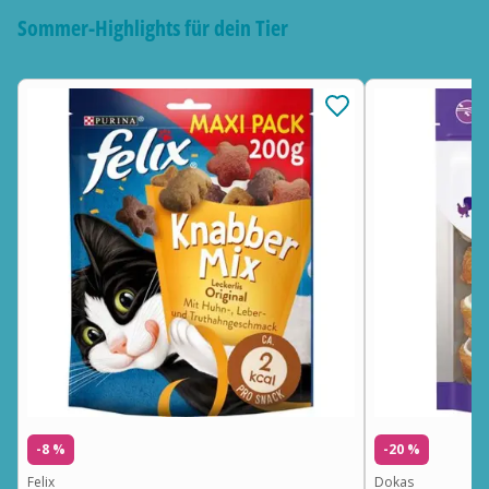
Sommer-Highlights für dein Tier
-8 %
-20 %
Felix
Dokas