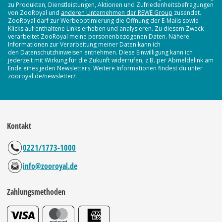
zu Produkten, Dienstleistungen, Aktionen und Zufriedenheitsbefragungen
von ZooRoyal und
anderen Unternehmen der REWE Group
zusendet.
ZooRoyal darf zur Werbeoptimierung die Öffnung der E-Mails sowie
Klicks auf enthaltene Links erheben und analysieren. Zu diesem Zweck
verarbeitet ZooRoyal meine personenbezogenen Daten. Nähere
Informationen zur Verarbeitung meiner Daten kann ich
den Datenschutzhinweisen entnehmen. Diese Einwilligung kann ich
jederzeit mit Wirkung für die Zukunft widerrufen, z.B. per Abmeldelink am
Ende eines jeden Newsletters. Weitere Informationen findest du unter
zooroyal.de/newsletter/.
Kontakt
0221/1773-1000
info@zooroyal.de
Zahlungsmethoden