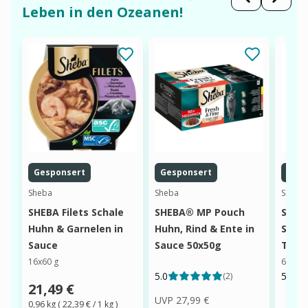
Leben in den Ozeanen!
Gesponsert
Gesponsert
Gesp
Sheba
Sheba
Sheba
SHEBA Filets Schale
SHEBA® MP Pouch
Sheba
Huhn & Garnelen in
Huhn, Rind & Ente in
Sauce
Sauce
Sauce 50x50g
Thunf
16x60 g
6x50 g
5.0
5.0
(
2
)
21,49 €
UVP
27,99 €
0,96 kg
(
22,39 €
/ 1
kg
)