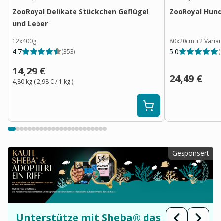
ZooRoyal Delikate Stückchen Geflügel
ZooRoyal Hun
und Leber
12x400g
80x20cm
+
2
Varia
4.7
5.0
(
353
)
(
14,29 €
24,49 €
4,80 kg
(
2,98 €
/ 1
kg
)
Gesponsert
Unterstütze mit Sheba® das