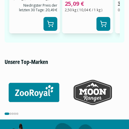
25,09 €
3,49
Niedrigster Preis der
letzten 30 Tage:
20,49 €
2,50 kg
(
10,04 €
/ 1
kg
)
0,30 k
Unsere Top-Marken