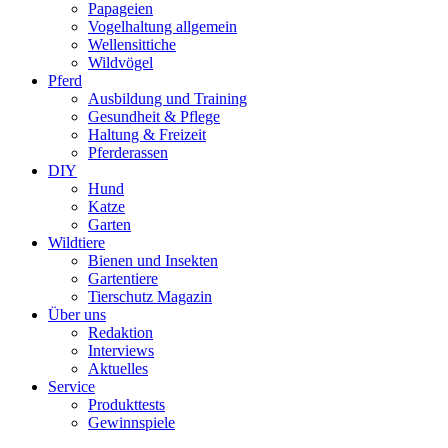
Papageien
Vogelhaltung allgemein
Wellensittiche
Wildvögel
Pferd
Ausbildung und Training
Gesundheit & Pflege
Haltung & Freizeit
Pferderassen
DIY
Hund
Katze
Garten
Wildtiere
Bienen und Insekten
Gartentiere
Tierschutz Magazin
Über uns
Redaktion
Interviews
Aktuelles
Service
Produkttests
Gewinnspiele