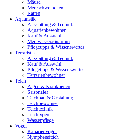
Mäuse
Meerschweinchen
Ratten
Aquaristik
Ausstattung & Technik
Aquarienbewohner
Kauf & Auswahl
Meerwasseraquarium
Pflegetipps & Wissenswertes
Terraristik
Ausstattung & Technik
Kauf & Auswahl
Pflegetipps & Wissenswertes
Terrarienbewohner
Teich
Algen & Krankheiten
Saisonales
Teichbau & Gestaltung
Teichbewohner
Teichtechnik
Teichtypen
Wasserpflege
Vogel
Kanarienvögel
Nymphensittich