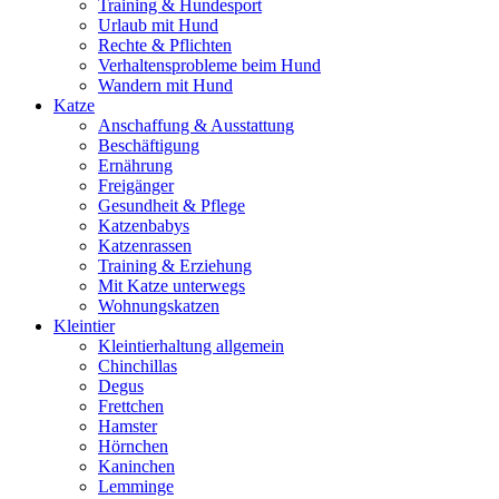
Training & Hundesport
Urlaub mit Hund
Rechte & Pflichten
Verhaltensprobleme beim Hund
Wandern mit Hund
Katze
Anschaffung & Ausstattung
Beschäftigung
Ernährung
Freigänger
Gesundheit & Pflege
Katzenbabys
Katzenrassen
Training & Erziehung
Mit Katze unterwegs
Wohnungskatzen
Kleintier
Kleintierhaltung allgemein
Chinchillas
Degus
Frettchen
Hamster
Hörnchen
Kaninchen
Lemminge