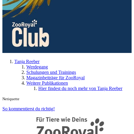
Tanja Reeber
Werdegang
Schulungen und Trainings
Magazinbeiträge für ZooRoyal
Weitere Publikationen
Hier findest du noch mehr von Tanja Reeber
Netiquette
So kommentierst du richtig!