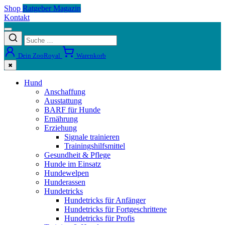
Shop
Ratgeber Magazin
Kontakt
Dein ZooRoyal
Warenkorb
✖
Hund
Anschaffung
Ausstattung
BARF für Hunde
Ernährung
Erziehung
Signale trainieren
Trainingshilfsmittel
Gesundheit & Pflege
Hunde im Einsatz
Hundewelpen
Hunderassen
Hundetricks
Hundetricks für Anfänger
Hundetricks für Fortgeschrittene
Hundetricks für Profis