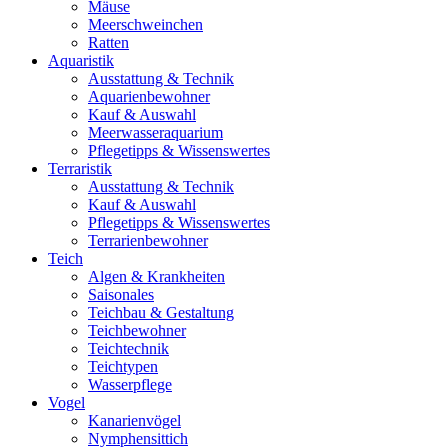
Mäuse
Meerschweinchen
Ratten
Aquaristik
Ausstattung & Technik
Aquarienbewohner
Kauf & Auswahl
Meerwasseraquarium
Pflegetipps & Wissenswertes
Terraristik
Ausstattung & Technik
Kauf & Auswahl
Pflegetipps & Wissenswertes
Terrarienbewohner
Teich
Algen & Krankheiten
Saisonales
Teichbau & Gestaltung
Teichbewohner
Teichtechnik
Teichtypen
Wasserpflege
Vogel
Kanarienvögel
Nymphensittich