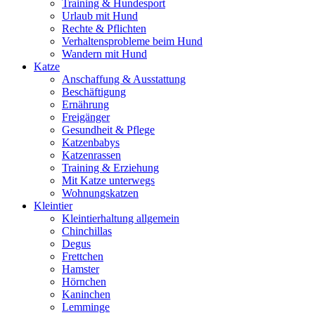
Training & Hundesport
Urlaub mit Hund
Rechte & Pflichten
Verhaltensprobleme beim Hund
Wandern mit Hund
Katze
Anschaffung & Ausstattung
Beschäftigung
Ernährung
Freigänger
Gesundheit & Pflege
Katzenbabys
Katzenrassen
Training & Erziehung
Mit Katze unterwegs
Wohnungskatzen
Kleintier
Kleintierhaltung allgemein
Chinchillas
Degus
Frettchen
Hamster
Hörnchen
Kaninchen
Lemminge