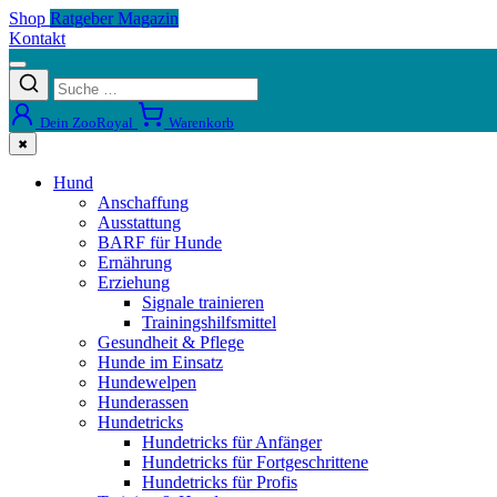
Shop
Ratgeber Magazin
Kontakt
Dein ZooRoyal
Warenkorb
✖
Hund
Anschaffung
Ausstattung
BARF für Hunde
Ernährung
Erziehung
Signale trainieren
Trainingshilfsmittel
Gesundheit & Pflege
Hunde im Einsatz
Hundewelpen
Hunderassen
Hundetricks
Hundetricks für Anfänger
Hundetricks für Fortgeschrittene
Hundetricks für Profis