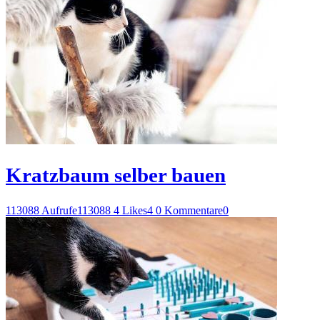
Kratzbaum selber bauen
113088 Aufrufe
113088
4 Likes
4
0 Kommentare
0