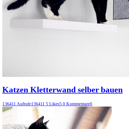
Katzen Kletterwand selber bauen
136411 Aufrufe
136411
5 Likes
5
0 Kommentare
0