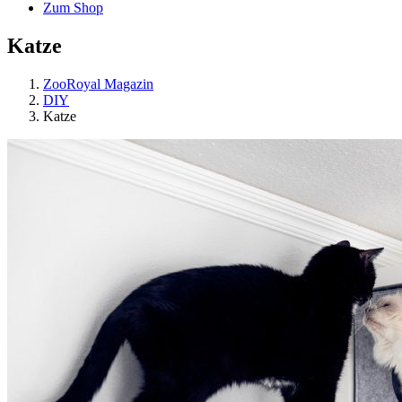
Zum Shop
Katze
ZooRoyal Magazin
DIY
Katze