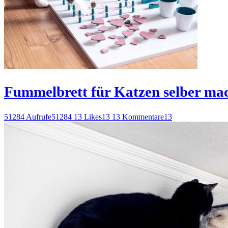
Fummelbrett für Katzen selber ma
51284 Aufrufe
51284
13 Likes
13
13 Kommentare
13