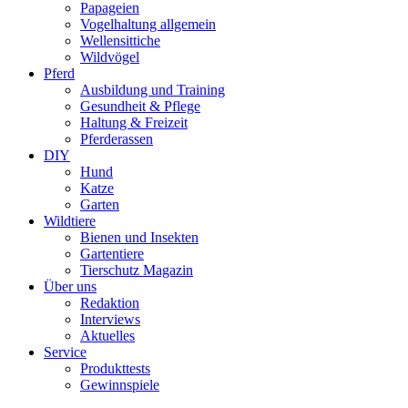
Papageien
Vogelhaltung allgemein
Wellensittiche
Wildvögel
Pferd
Ausbildung und Training
Gesundheit & Pflege
Haltung & Freizeit
Pferderassen
DIY
Hund
Katze
Garten
Wildtiere
Bienen und Insekten
Gartentiere
Tierschutz Magazin
Über uns
Redaktion
Interviews
Aktuelles
Service
Produkttests
Gewinnspiele