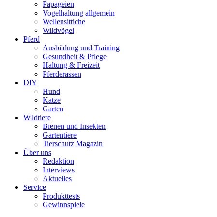
Papageien
Vogelhaltung allgemein
Wellensittiche
Wildvögel
Pferd
Ausbildung und Training
Gesundheit & Pflege
Haltung & Freizeit
Pferderassen
DIY
Hund
Katze
Garten
Wildtiere
Bienen und Insekten
Gartentiere
Tierschutz Magazin
Über uns
Redaktion
Interviews
Aktuelles
Service
Produkttests
Gewinnspiele