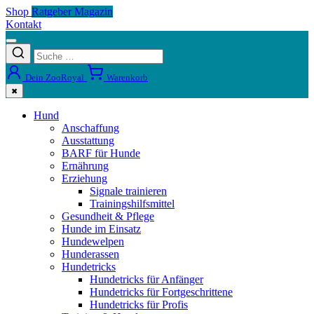
Shop
Ratgeber Magazin
Kontakt
Dein ZooRoyal
Warenkorb
✖
Hund
Anschaffung
Ausstattung
BARF für Hunde
Ernährung
Erziehung
Signale trainieren
Trainingshilfsmittel
Gesundheit & Pflege
Hunde im Einsatz
Hundewelpen
Hunderassen
Hundetricks
Hundetricks für Anfänger
Hundetricks für Fortgeschrittene
Hundetricks für Profis