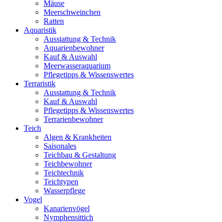
Mäuse
Meerschweinchen
Ratten
Aquaristik
Ausstattung & Technik
Aquarienbewohner
Kauf & Auswahl
Meerwasseraquarium
Pflegetipps & Wissenswertes
Terraristik
Ausstattung & Technik
Kauf & Auswahl
Pflegetipps & Wissenswertes
Terrarienbewohner
Teich
Algen & Krankheiten
Saisonales
Teichbau & Gestaltung
Teichbewohner
Teichtechnik
Teichtypen
Wasserpflege
Vogel
Kanarienvögel
Nymphensittich