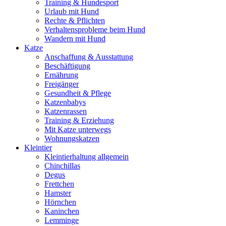
Training & Hundesport
Urlaub mit Hund
Rechte & Pflichten
Verhaltensprobleme beim Hund
Wandern mit Hund
Katze
Anschaffung & Ausstattung
Beschäftigung
Ernährung
Freigänger
Gesundheit & Pflege
Katzenbabys
Katzenrassen
Training & Erziehung
Mit Katze unterwegs
Wohnungskatzen
Kleintier
Kleintierhaltung allgemein
Chinchillas
Degus
Frettchen
Hamster
Hörnchen
Kaninchen
Lemminge