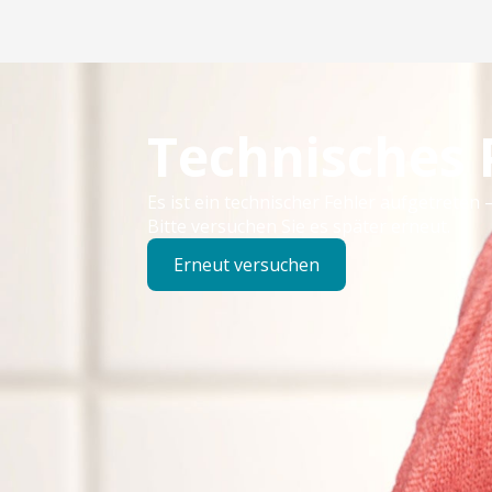
Technisches
Es ist ein technischer Fehler aufgetreten –
Bitte versuchen Sie es später erneut.
Erneut versuchen