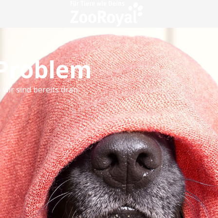
 Problem
 wir sind bereits dran.