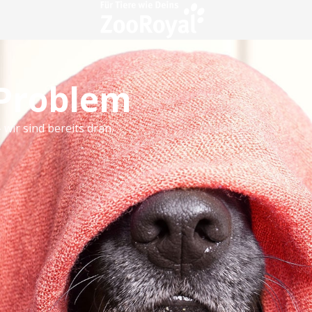
 Problem
 wir sind bereits dran.