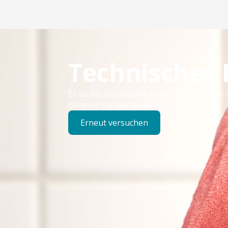
Technisches
Es ist ein technischer Fehler aufgetreten –
Bitte versuchen Sie es später erneut.
Erneut versuchen