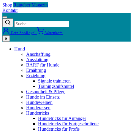
Shop
Ratgeber Magazin
Kontakt
Dein ZooRoyal
Warenkorb
✖
Hund
Anschaffung
Ausstattung
BARF für Hunde
Ernährung
Erziehung
Signale trainieren
Trainingshilfsmittel
Gesundheit & Pflege
Hunde im Einsatz
Hundewelpen
Hunderassen
Hundetricks
Hundetricks für Anfänger
Hundetricks für Fortgeschrittene
Hundetricks für Profis