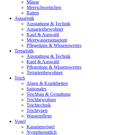
Mäuse
Meerschweinchen
Ratten
Aquaristik
Ausstattung & Technik
Aquarienbewohner
Kauf & Auswahl
Meerwasseraquarium
Pflegetipps & Wissenswertes
Terraristik
Ausstattung & Technik
Kauf & Auswahl
Pflegetipps & Wissenswertes
Terrarienbewohner
Teich
Algen & Krankheiten
Saisonales
Teichbau & Gestaltung
Teichbewohner
Teichtechnik
Teichtypen
Wasserpflege
Vogel
Kanarienvögel
Nymphensittich