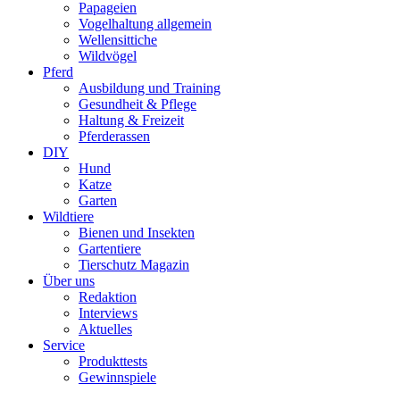
Papageien
Vogelhaltung allgemein
Wellensittiche
Wildvögel
Pferd
Ausbildung und Training
Gesundheit & Pflege
Haltung & Freizeit
Pferderassen
DIY
Hund
Katze
Garten
Wildtiere
Bienen und Insekten
Gartentiere
Tierschutz Magazin
Über uns
Redaktion
Interviews
Aktuelles
Service
Produkttests
Gewinnspiele