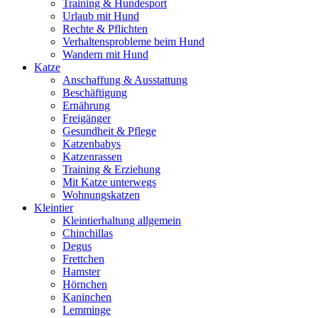
Training & Hundesport
Urlaub mit Hund
Rechte & Pflichten
Verhaltensprobleme beim Hund
Wandern mit Hund
Katze
Anschaffung & Ausstattung
Beschäftigung
Ernährung
Freigänger
Gesundheit & Pflege
Katzenbabys
Katzenrassen
Training & Erziehung
Mit Katze unterwegs
Wohnungskatzen
Kleintier
Kleintierhaltung allgemein
Chinchillas
Degus
Frettchen
Hamster
Hörnchen
Kaninchen
Lemminge