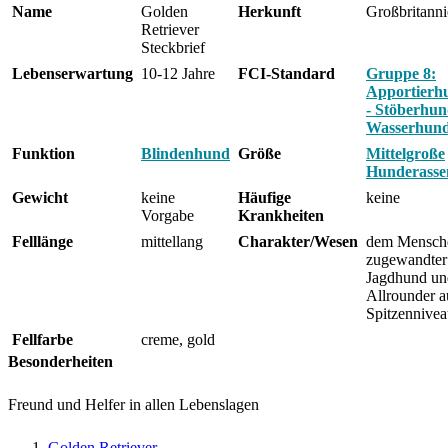
Name
Golden
Herkunft
Großbritann
Retriever
Steckbrief
Lebenserwartung
10-12 Jahre
FCI-Standard
Gruppe 8:
Apportierh
- Stöberhun
Wasserhun
Funktion
Blindenhund
Größe
Mittelgroße
Hunderasse
Gewicht
keine
Häufige
keine
Vorgabe
Krankheiten
Felllänge
mittellang
Charakter/Wesen
dem Mensch
zugewandter
Jagdhund un
Allrounder a
Spitzennive
Fellfarbe
creme, gold
Besonderheiten
Freund und Helfer in allen Lebenslagen
Golden Retriever