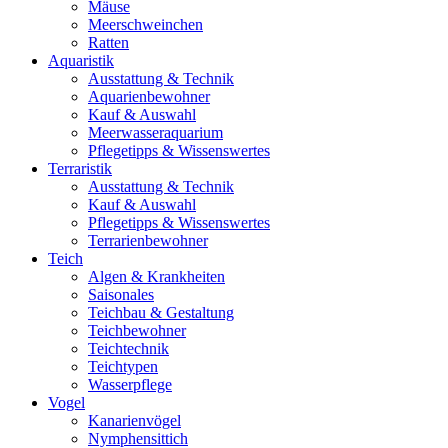
Mäuse
Meerschweinchen
Ratten
Aquaristik
Ausstattung & Technik
Aquarienbewohner
Kauf & Auswahl
Meerwasseraquarium
Pflegetipps & Wissenswertes
Terraristik
Ausstattung & Technik
Kauf & Auswahl
Pflegetipps & Wissenswertes
Terrarienbewohner
Teich
Algen & Krankheiten
Saisonales
Teichbau & Gestaltung
Teichbewohner
Teichtechnik
Teichtypen
Wasserpflege
Vogel
Kanarienvögel
Nymphensittich