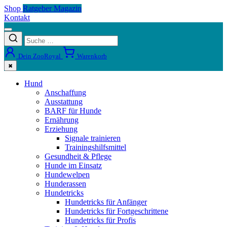
Shop
Ratgeber Magazin
Kontakt
Dein ZooRoyal
Warenkorb
✖
Hund
Anschaffung
Ausstattung
BARF für Hunde
Ernährung
Erziehung
Signale trainieren
Trainingshilfsmittel
Gesundheit & Pflege
Hunde im Einsatz
Hundewelpen
Hunderassen
Hundetricks
Hundetricks für Anfänger
Hundetricks für Fortgeschrittene
Hundetricks für Profis