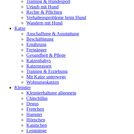
Training & Hundesport
Urlaub mit Hund
Rechte & Pflichten
Verhaltensprobleme beim Hund
Wandern mit Hund
Katze
Anschaffung & Ausstattung
Beschäftigung
Ernährung
Freigänger
Gesundheit & Pflege
Katzenbabys
Katzenrassen
Training & Erziehung
Mit Katze unterwegs
Wohnungskatzen
Kleintier
Kleintierhaltung allgemein
Chinchillas
Degus
Frettchen
Hamster
Hörnchen
Kaninchen
Lemminge