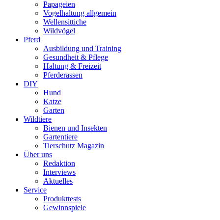
Papageien
Vogelhaltung allgemein
Wellensittiche
Wildvögel
Pferd
Ausbildung und Training
Gesundheit & Pflege
Haltung & Freizeit
Pferderassen
DIY
Hund
Katze
Garten
Wildtiere
Bienen und Insekten
Gartentiere
Tierschutz Magazin
Über uns
Redaktion
Interviews
Aktuelles
Service
Produkttests
Gewinnspiele