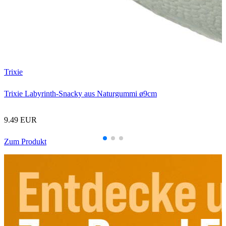
P
P
Trixie
Trixie Labyrinth-Snacky aus Naturgummi ø9cm
9.49 EUR
Zum Produkt