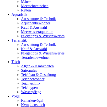
Mäuse
Meerschweinchen
Ratten
Aquaristik
Ausstattung & Technik
Aquarienbewohner
Kauf & Auswahl
Meerwasseraquarium
Pflegetipps & Wissenswertes
Terraristik
Ausstattung & Technik
Kauf & Auswahl
Pflegetipps & Wissenswertes
Terrarienbewohner
Teich
Algen & Krankheiten
Saisonales
Teichbau & Gestaltung
Teichbewohner
Teichtechnik
Teichtypen
Wasserpflege
Vogel
Kanarienvögel
Nymphensittich