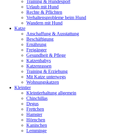
Training & Hundesport
Urlaub mit Hund
Rechte & Pflichten
Verhaltensprobleme beim Hund
Wandern mit Hund
Katze
Anschaffung & Ausstattung
Beschäftigung
Ernährung
Freigänger
Gesundheit & Pflege
Katzenbabys
Katzenrassen
Training & Erziehung
Mit Katze unterwegs
Wohnungskatzen
Kleintier
Kleintierhaltung allgemein
Chinchillas
Degus
Frettchen
Hamster
Hörnchen
Kaninchen
Lemminge