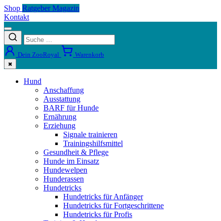
Shop
Ratgeber Magazin
Kontakt
Dein ZooRoyal
Warenkorb
✖
Hund
Anschaffung
Ausstattung
BARF für Hunde
Ernährung
Erziehung
Signale trainieren
Trainingshilfsmittel
Gesundheit & Pflege
Hunde im Einsatz
Hundewelpen
Hunderassen
Hundetricks
Hundetricks für Anfänger
Hundetricks für Fortgeschrittene
Hundetricks für Profis