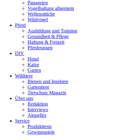
Papageien
Vogelhaltung allgemein
Wellensittiche
Wildvögel
Pferd
Ausbildung und Training
Gesundheit & Pflege
Haltung & Freizeit
Pferderassen
DIY
Hund
Katze
Garten
Wildtiere
Bienen und Insekten
Gartentiere
Tierschutz Magazin
Über uns
Redaktion
Interviews
Aktuelles
Service
Produkttests
Gewinnspiele