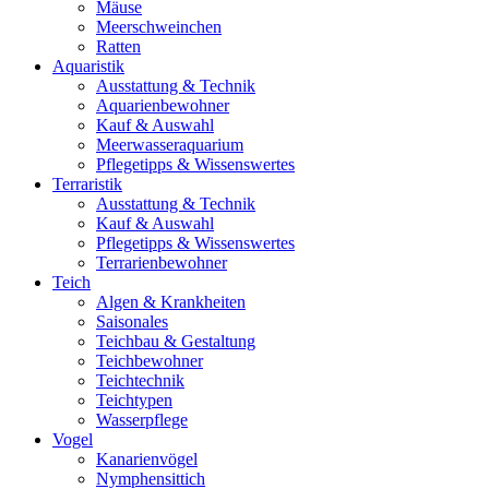
Mäuse
Meerschweinchen
Ratten
Aquaristik
Ausstattung & Technik
Aquarienbewohner
Kauf & Auswahl
Meerwasseraquarium
Pflegetipps & Wissenswertes
Terraristik
Ausstattung & Technik
Kauf & Auswahl
Pflegetipps & Wissenswertes
Terrarienbewohner
Teich
Algen & Krankheiten
Saisonales
Teichbau & Gestaltung
Teichbewohner
Teichtechnik
Teichtypen
Wasserpflege
Vogel
Kanarienvögel
Nymphensittich