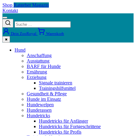
Shop
Ratgeber Magazin
Kontakt
Dein ZooRoyal
Warenkorb
✖
Hund
Anschaffung
Ausstattung
BARF für Hunde
Ernährung
Erziehung
Signale trainieren
Trainingshilfsmittel
Gesundheit & Pflege
Hunde im Einsatz
Hundewelpen
Hunderassen
Hundetricks
Hundetricks für Anfänger
Hundetricks für Fortgeschrittene
Hundetricks für Profis