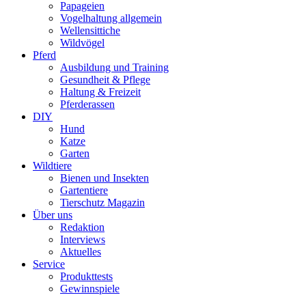
Papageien
Vogelhaltung allgemein
Wellensittiche
Wildvögel
Pferd
Ausbildung und Training
Gesundheit & Pflege
Haltung & Freizeit
Pferderassen
DIY
Hund
Katze
Garten
Wildtiere
Bienen und Insekten
Gartentiere
Tierschutz Magazin
Über uns
Redaktion
Interviews
Aktuelles
Service
Produkttests
Gewinnspiele