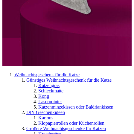
Weihnachtsgeschenk für die Katze
Günstiges Weihnachtsgeschenk für die Katze
Katzengras
Schleckmatte
Kong
Laserpointer
Katzenminzekissen oder Baldriankissen
DIY-Geschenkideen
Kartons
Klopapierrollen oder Küchenrollen
Größere Weihnachtsgeschenke für Katzen
Kratzbretter