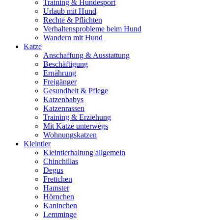
Training & Hundesport
Urlaub mit Hund
Rechte & Pflichten
Verhaltensprobleme beim Hund
Wandern mit Hund
Katze
Anschaffung & Ausstattung
Beschäftigung
Ernährung
Freigänger
Gesundheit & Pflege
Katzenbabys
Katzenrassen
Training & Erziehung
Mit Katze unterwegs
Wohnungskatzen
Kleintier
Kleintierhaltung allgemein
Chinchillas
Degus
Frettchen
Hamster
Hörnchen
Kaninchen
Lemminge