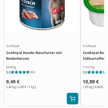
ZooRoyal
ZooRoyal
ZooRoyal Hunde-Nassfutter mit
ZooRoyal Bio P
Rinderherzen
Süßkartoffel 
6x400g
11x150g
5.0
5.0
(
63
)
(
9,49 €
10,89 €
2,40 kg
(
3,96 €
/ 1
kg
)
1,65 kg
(
6,60 €
/ 1