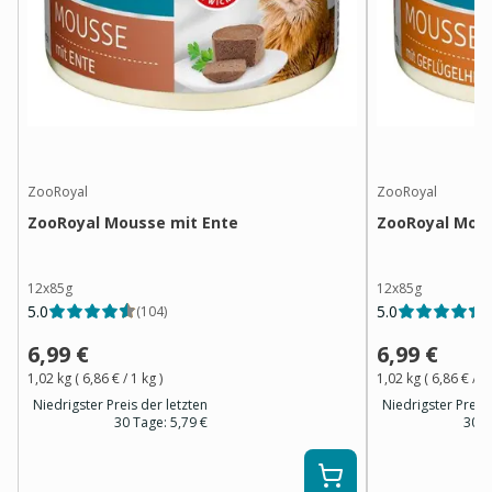
ZooRoyal
ZooRoyal
ZooRoyal Mousse mit Ente
ZooRoyal Mous
12x85g
12x85g
5.0
5.0
(
104
)
(
6,99 €
6,99 €
1,02 kg
(
6,86 €
/ 1
kg
)
1,02 kg
(
6,86 €
/ 1
Niedrigster Preis der letzten
Niedrigster Preis 
30 Tage:
5,79 €
30 T