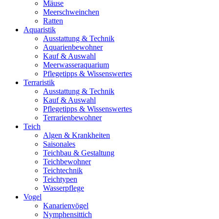
Mäuse
Meerschweinchen
Ratten
Aquaristik
Ausstattung & Technik
Aquarienbewohner
Kauf & Auswahl
Meerwasseraquarium
Pflegetipps & Wissenswertes
Terraristik
Ausstattung & Technik
Kauf & Auswahl
Pflegetipps & Wissenswertes
Terrarienbewohner
Teich
Algen & Krankheiten
Saisonales
Teichbau & Gestaltung
Teichbewohner
Teichtechnik
Teichtypen
Wasserpflege
Vogel
Kanarienvögel
Nymphensittich