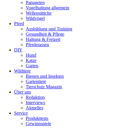
Papageien
Vogelhaltung allgemein
Wellensittiche
Wildvögel
Pferd
Ausbildung und Training
Gesundheit & Pflege
Haltung & Freizeit
Pferderassen
DIY
Hund
Katze
Garten
Wildtiere
Bienen und Insekten
Gartentiere
Tierschutz Magazin
Über uns
Redaktion
Interviews
Aktuelles
Service
Produkttests
Gewinnspiele