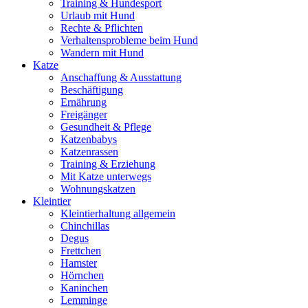
Training & Hundesport
Urlaub mit Hund
Rechte & Pflichten
Verhaltensprobleme beim Hund
Wandern mit Hund
Katze
Anschaffung & Ausstattung
Beschäftigung
Ernährung
Freigänger
Gesundheit & Pflege
Katzenbabys
Katzenrassen
Training & Erziehung
Mit Katze unterwegs
Wohnungskatzen
Kleintier
Kleintierhaltung allgemein
Chinchillas
Degus
Frettchen
Hamster
Hörnchen
Kaninchen
Lemminge