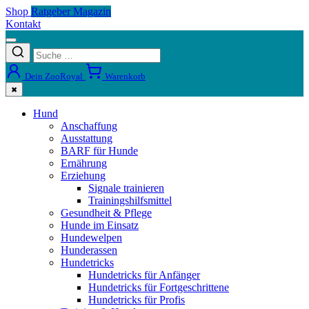
Shop
Ratgeber Magazin
Kontakt
Dein ZooRoyal
Warenkorb
✖
Hund
Anschaffung
Ausstattung
BARF für Hunde
Ernährung
Erziehung
Signale trainieren
Trainingshilfsmittel
Gesundheit & Pflege
Hunde im Einsatz
Hundewelpen
Hunderassen
Hundetricks
Hundetricks für Anfänger
Hundetricks für Fortgeschrittene
Hundetricks für Profis