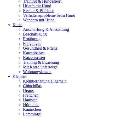
Training & Hundesport
Urlaub mit Hund
Rechte & Pflichten
Verhaltensprobleme beim Hund
Wandern mit Hund
Katze
Anschaffung & Ausstattung
Beschäftigung
Ernährung
Freigänger
Gesundheit & Pflege
Katzenbabys
Katzenrassen
Training & Erziehung
Mit Katze unterwegs
Wohnungskatzen
Kleintier
Kleintierhaltung allgemein
Chinchillas
Degus
Frettchen
Hamster
Hörnchen
Kaninchen
Lemminge