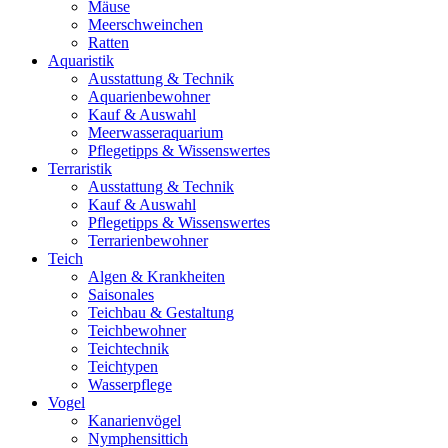
Mäuse
Meerschweinchen
Ratten
Aquaristik
Ausstattung & Technik
Aquarienbewohner
Kauf & Auswahl
Meerwasseraquarium
Pflegetipps & Wissenswertes
Terraristik
Ausstattung & Technik
Kauf & Auswahl
Pflegetipps & Wissenswertes
Terrarienbewohner
Teich
Algen & Krankheiten
Saisonales
Teichbau & Gestaltung
Teichbewohner
Teichtechnik
Teichtypen
Wasserpflege
Vogel
Kanarienvögel
Nymphensittich