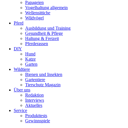
Papageien
Vogelhaltung allgemein
Wellensittiche
Wildvögel
Pferd
Ausbildung und Training
Gesundheit & Pflege
Haltung & Freizeit
Pferderassen
DIY
Hund
Katze
Garten
Wildtiere
Bienen und Insekten
Gartentiere
Tierschutz Magazin
Über uns
Redaktion
Interviews
Aktuelles
Service
Produkttests
Gewinnspiele