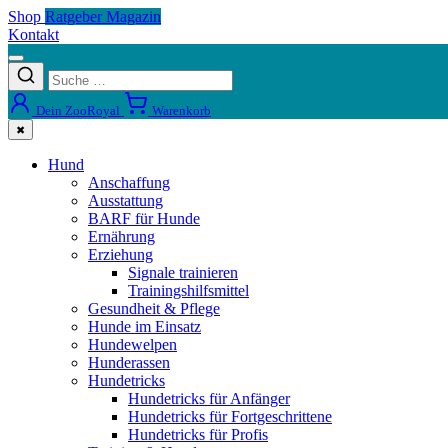
Shop
Ratgeber Magazin
Kontakt
Dein ZooRoyal
Warenkorb
✖
Hund
Anschaffung
Ausstattung
BARF für Hunde
Ernährung
Erziehung
Signale trainieren
Trainingshilfsmittel
Gesundheit & Pflege
Hunde im Einsatz
Hundewelpen
Hunderassen
Hundetricks
Hundetricks für Anfänger
Hundetricks für Fortgeschrittene
Hundetricks für Profis