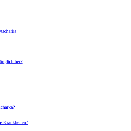
wtscharka
ünglich her?
scharka?
he Krankheiten?