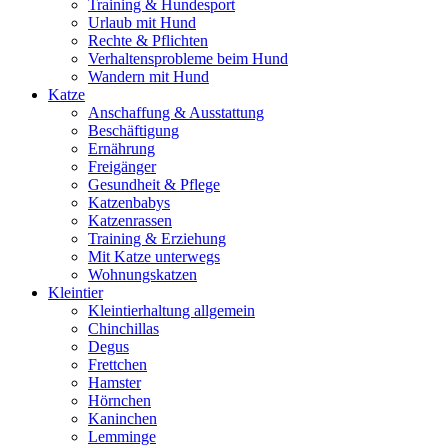
Training & Hundesport
Urlaub mit Hund
Rechte & Pflichten
Verhaltensprobleme beim Hund
Wandern mit Hund
Katze
Anschaffung & Ausstattung
Beschäftigung
Ernährung
Freigänger
Gesundheit & Pflege
Katzenbabys
Katzenrassen
Training & Erziehung
Mit Katze unterwegs
Wohnungskatzen
Kleintier
Kleintierhaltung allgemein
Chinchillas
Degus
Frettchen
Hamster
Hörnchen
Kaninchen
Lemminge