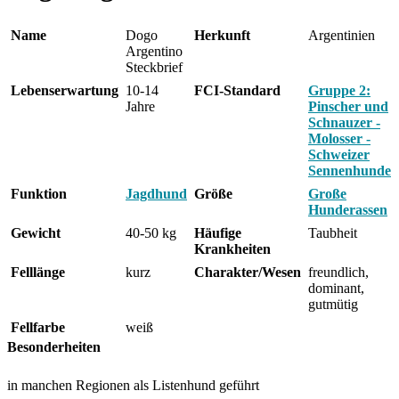
Name
Dogo
Herkunft
Argentinien
Argentino
Steckbrief
Lebenserwartung
10-14
FCI-Standard
Gruppe 2:
Jahre
Pinscher und
Schnauzer -
Molosser -
Schweizer
Sennenhunde
Funktion
Jagdhund
Größe
Große
Hunderassen
Gewicht
40-50 kg
Häufige
Taubheit
Krankheiten
Felllänge
kurz
Charakter/Wesen
freundlich,
dominant,
gutmütig
Fellfarbe
weiß
Besonderheiten
in manchen Regionen als Listenhund geführt