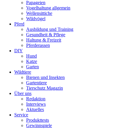
Papageien
Vogelhaltung allgemein
Wellensittiche
Wildvögel
Pferd
Ausbildung und Training
Gesundheit & Pflege
Haltung & Freizeit
Pferderassen
DIY
Hund
Katze
Garten
Wildtiere
Bienen und Insekten
Gartentiere
Tierschutz Magazin
Über uns
Redaktion
Interviews
Aktuelles
Service
Produkttests
Gewinnspiele