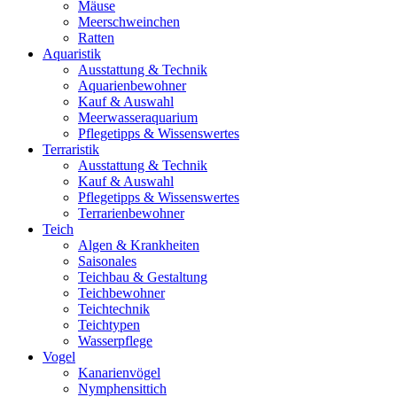
Mäuse
Meerschweinchen
Ratten
Aquaristik
Ausstattung & Technik
Aquarienbewohner
Kauf & Auswahl
Meerwasseraquarium
Pflegetipps & Wissenswertes
Terraristik
Ausstattung & Technik
Kauf & Auswahl
Pflegetipps & Wissenswertes
Terrarienbewohner
Teich
Algen & Krankheiten
Saisonales
Teichbau & Gestaltung
Teichbewohner
Teichtechnik
Teichtypen
Wasserpflege
Vogel
Kanarienvögel
Nymphensittich