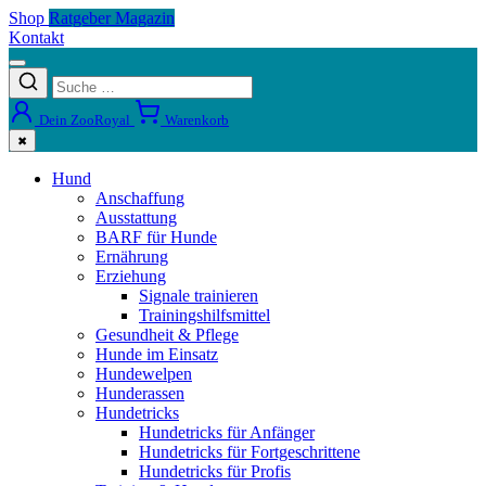
Shop
Ratgeber Magazin
Kontakt
Dein ZooRoyal
Warenkorb
✖
Hund
Anschaffung
Ausstattung
BARF für Hunde
Ernährung
Erziehung
Signale trainieren
Trainingshilfsmittel
Gesundheit & Pflege
Hunde im Einsatz
Hundewelpen
Hunderassen
Hundetricks
Hundetricks für Anfänger
Hundetricks für Fortgeschrittene
Hundetricks für Profis