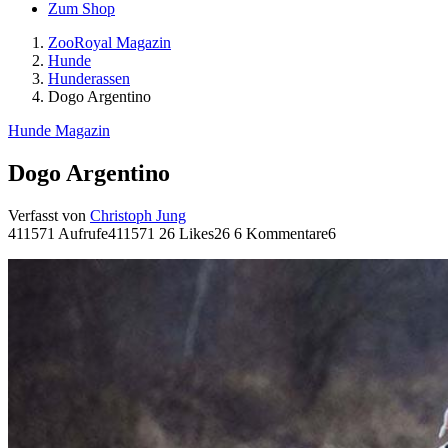
Zum Shop
ZooRoyal Magazin
Hunde
Hunderassen
Dogo Argentino
Hunde Magazin
Dogo Argentino
Verfasst von
Christoph Jung
411571 Aufrufe
411571
26 Likes
26
6 Kommentare
6