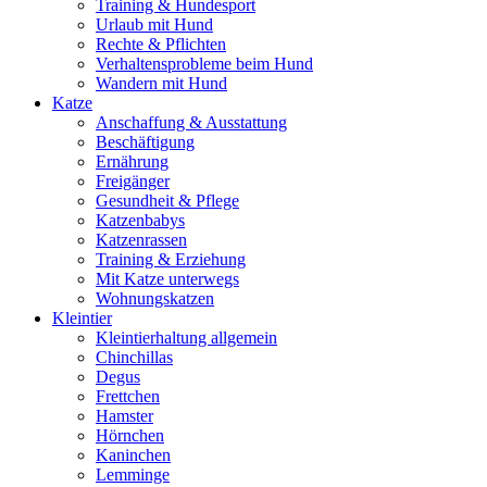
Training & Hundesport
Urlaub mit Hund
Rechte & Pflichten
Verhaltensprobleme beim Hund
Wandern mit Hund
Katze
Anschaffung & Ausstattung
Beschäftigung
Ernährung
Freigänger
Gesundheit & Pflege
Katzenbabys
Katzenrassen
Training & Erziehung
Mit Katze unterwegs
Wohnungskatzen
Kleintier
Kleintierhaltung allgemein
Chinchillas
Degus
Frettchen
Hamster
Hörnchen
Kaninchen
Lemminge