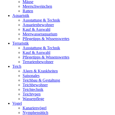
Mäuse
Meerschweinchen
Ratten
Aquaristik
Ausstattung & Technik
Aquarienbewohner
Kauf & Auswahl
Meerwasseraquarium
Pflegetipps & Wissenswertes
Terraristik
Ausstattung & Technik
Kauf & Auswahl
Pflegetipps & Wissenswertes
Terrarienbewohner
Teich
Algen & Krankheiten
Saisonales
Teichbau & Gestaltung
Teichbewohner
Teichtechnik
Teichtypen
Wasserpflege
Vogel
Kanarienvögel
Nymphensittich