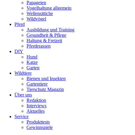
Papageien
Vogelhaltung allgemein
Wellensittiche
Wildvögel
Pferd
Ausbildung und Training
Gesundheit & Pflege
Haltung & Freizeit
Pferderassen
DIY
Hund
Katze
Garten
Wildtiere
Bienen und Insekten
Gartentiere
Tierschutz Magazin
Über uns
Redaktion
Interviews
Aktuelles
Service
Produkttests
Gewinnspiele