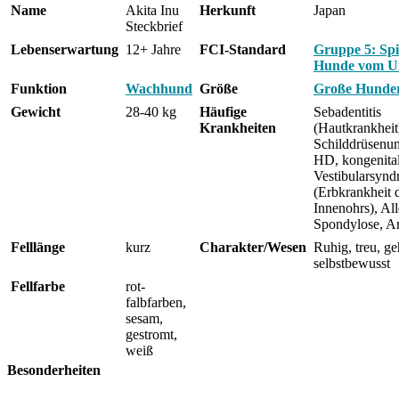
Name
Akita Inu
Herkunft
Japan
Steckbrief
Lebenserwartung
12+ Jahre
FCI-Standard
Gruppe 5: Spi
Hunde vom U
Funktion
Wachhund
Größe
Große Hunder
Gewicht
28-40 kg
Häufige
Sebadentitis
Krankheiten
(Hautkrankheit
Schilddrüsenun
HD, kongenita
Vestibularsyn
(Erbkrankheit 
Innenohrs), All
Spondylose, Ar
Felllänge
kurz
Charakter/Wesen
Ruhig, treu, g
selbstbewusst
Fellfarbe
rot-
falbfarben,
sesam,
gestromt,
weiß
Besonderheiten