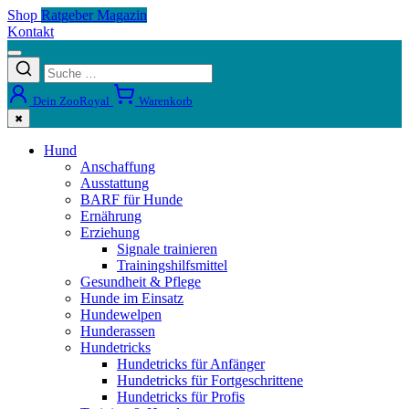
Shop
Ratgeber Magazin
Kontakt
Dein ZooRoyal
Warenkorb
✖
Hund
Anschaffung
Ausstattung
BARF für Hunde
Ernährung
Erziehung
Signale trainieren
Trainingshilfsmittel
Gesundheit & Pflege
Hunde im Einsatz
Hundewelpen
Hunderassen
Hundetricks
Hundetricks für Anfänger
Hundetricks für Fortgeschrittene
Hundetricks für Profis