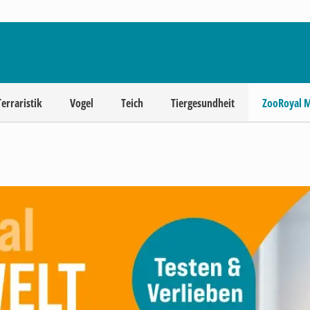
Terraristik
Vogel
Teich
Tiergesundheit
ZooRoyal 