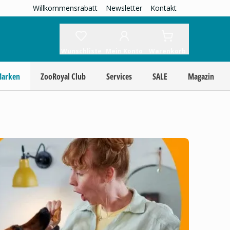
Willkommensrabatt
Newsletter
Kontakt
Wunschliste
Mein Konto
Warenkorb
Marken
ZooRoyal Club
Services
SALE
Magazin