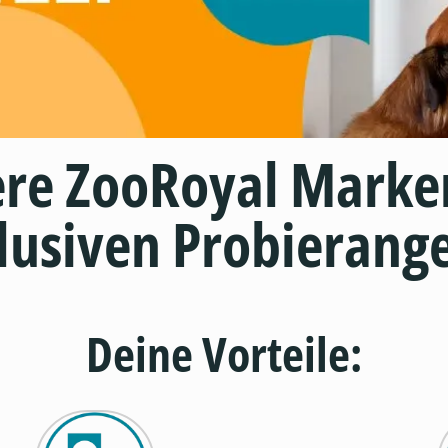
ere ZooRoyal Marke
lusiven Probierang
Deine Vorteile: