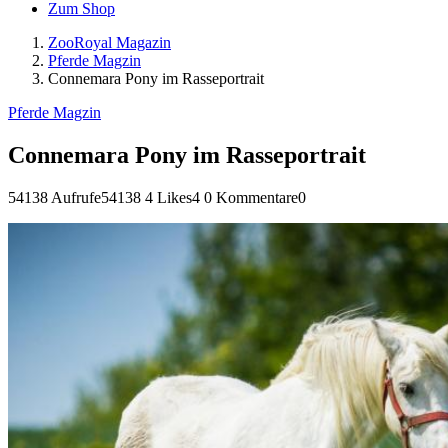
Zum Shop
ZooRoyal Magazin
Pferde Magzin
Connemara Pony im Rasseportrait
Pferde Magzin
Connemara Pony im Rasseportrait
54138 Aufrufe
54138
4 Likes
4
0 Kommentare
0