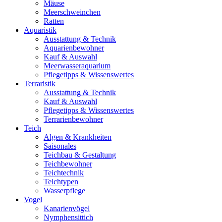
Mäuse
Meerschweinchen
Ratten
Aquaristik
Ausstattung & Technik
Aquarienbewohner
Kauf & Auswahl
Meerwasseraquarium
Pflegetipps & Wissenswertes
Terraristik
Ausstattung & Technik
Kauf & Auswahl
Pflegetipps & Wissenswertes
Terrarienbewohner
Teich
Algen & Krankheiten
Saisonales
Teichbau & Gestaltung
Teichbewohner
Teichtechnik
Teichtypen
Wasserpflege
Vogel
Kanarienvögel
Nymphensittich