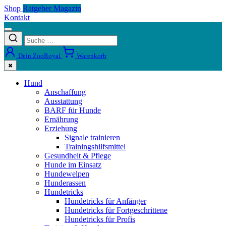
Shop
Ratgeber Magazin
Kontakt
Dein ZooRoyal
Warenkorb
✖
Hund
Anschaffung
Ausstattung
BARF für Hunde
Ernährung
Erziehung
Signale trainieren
Trainingshilfsmittel
Gesundheit & Pflege
Hunde im Einsatz
Hundewelpen
Hunderassen
Hundetricks
Hundetricks für Anfänger
Hundetricks für Fortgeschrittene
Hundetricks für Profis