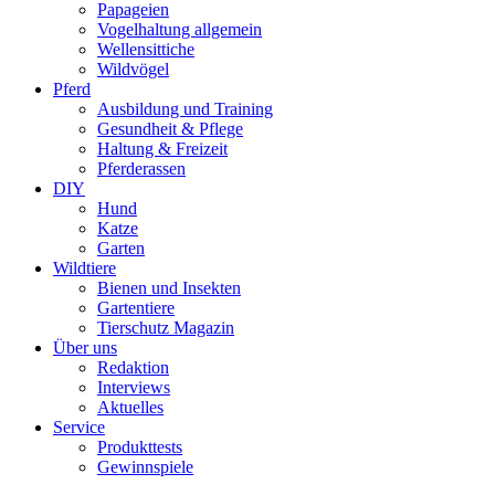
Papageien
Vogelhaltung allgemein
Wellensittiche
Wildvögel
Pferd
Ausbildung und Training
Gesundheit & Pflege
Haltung & Freizeit
Pferderassen
DIY
Hund
Katze
Garten
Wildtiere
Bienen und Insekten
Gartentiere
Tierschutz Magazin
Über uns
Redaktion
Interviews
Aktuelles
Service
Produkttests
Gewinnspiele