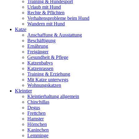
Training & Hundesport
Urlaub mit Hund
Rechte & Pflichten
Verhaltensprobleme beim Hund
Wandern mit Hund
Katze
Anschaffung & Ausstattung
Beschäftigung
Ernährung
Freigänger
Gesundheit & Pflege
Katzenbabys
Katzenrassen
Training & Erziehung
Mit Katze unterwegs
Wohnungskatzen
Kleintier
Kleintierhaltung allgemein
Chinchillas
Degus
Frettchen
Hamster
Hörnchen
Kaninchen
Lemminge