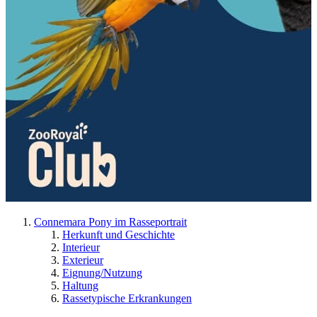
Connemara Pony im Rasseportrait
Herkunft und Geschichte
Interieur
Exterieur
Eignung/Nutzung
Haltung
Rassetypische Erkrankungen