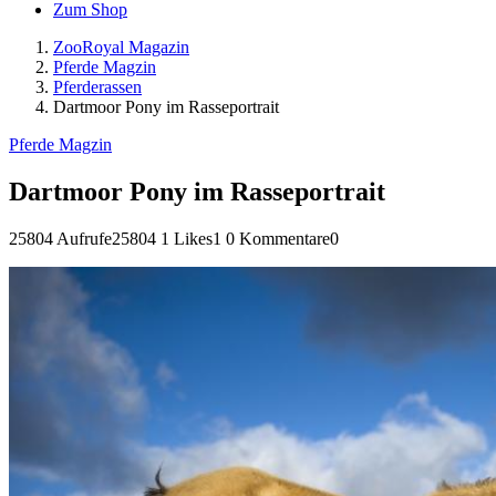
Zum Shop
ZooRoyal Magazin
Pferde Magzin
Pferderassen
Dartmoor Pony im Rasseportrait
Pferde Magzin
Dartmoor Pony im Rasseportrait
25804 Aufrufe
25804
1 Likes
1
0 Kommentare
0