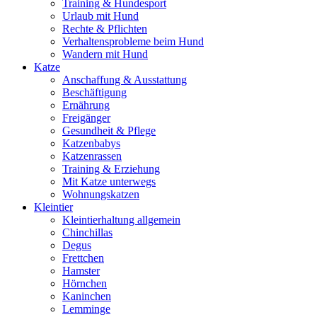
Training & Hundesport
Urlaub mit Hund
Rechte & Pflichten
Verhaltensprobleme beim Hund
Wandern mit Hund
Katze
Anschaffung & Ausstattung
Beschäftigung
Ernährung
Freigänger
Gesundheit & Pflege
Katzenbabys
Katzenrassen
Training & Erziehung
Mit Katze unterwegs
Wohnungskatzen
Kleintier
Kleintierhaltung allgemein
Chinchillas
Degus
Frettchen
Hamster
Hörnchen
Kaninchen
Lemminge