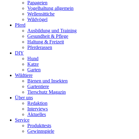
Papageien
Vogelhaltung allgemein
Wellensittiche
Wildvögel
Pferd
Ausbildung und Training
Gesundheit & Pflege
Haltung & Freizeit
Pferderassen
DIY
Hund
Katze
Garten
Wildtiere
Bienen und Insekten
Gartentiere
Tierschutz Magazin
Über uns
Redaktion
Interviews
Aktuelles
Service
Produkttests
Gewinnspiele