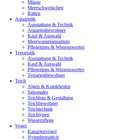
Mäuse
Meerschweinchen
Ratten
Aquaristik
Ausstattung & Technik
Aquarienbewohner
Kauf & Auswahl
Meerwasseraquarium
Pflegetipps & Wissenswertes
Terraristik
Ausstattung & Technik
Kauf & Auswahl
Pflegetipps & Wissenswertes
Terrarienbewohner
Teich
Algen & Krankheiten
Saisonales
Teichbau & Gestaltung
Teichbewohner
Teichtechnik
Teichtypen
Wasserpflege
Vogel
Kanarienvögel
Nymphensittich