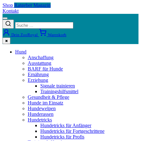
Shop
Ratgeber Magazin
Kontakt
Dein ZooRoyal
Warenkorb
✖
Hund
Anschaffung
Ausstattung
BARF für Hunde
Ernährung
Erziehung
Signale trainieren
Trainingshilfsmittel
Gesundheit & Pflege
Hunde im Einsatz
Hundewelpen
Hunderassen
Hundetricks
Hundetricks für Anfänger
Hundetricks für Fortgeschrittene
Hundetricks für Profis