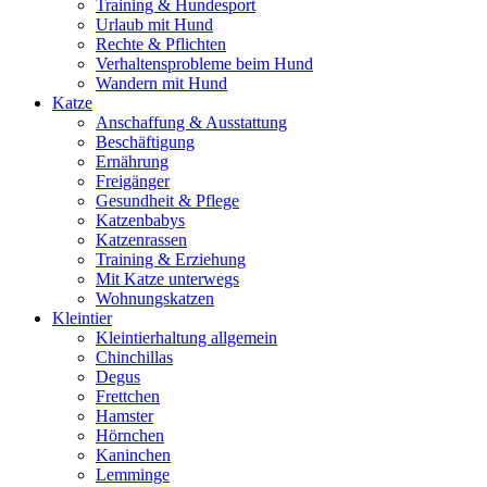
Training & Hundesport
Urlaub mit Hund
Rechte & Pflichten
Verhaltensprobleme beim Hund
Wandern mit Hund
Katze
Anschaffung & Ausstattung
Beschäftigung
Ernährung
Freigänger
Gesundheit & Pflege
Katzenbabys
Katzenrassen
Training & Erziehung
Mit Katze unterwegs
Wohnungskatzen
Kleintier
Kleintierhaltung allgemein
Chinchillas
Degus
Frettchen
Hamster
Hörnchen
Kaninchen
Lemminge