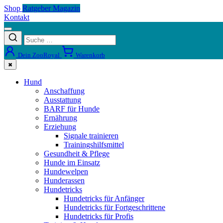
Shop
Ratgeber Magazin
Kontakt
Dein ZooRoyal
Warenkorb
✖
Hund
Anschaffung
Ausstattung
BARF für Hunde
Ernährung
Erziehung
Signale trainieren
Trainingshilfsmittel
Gesundheit & Pflege
Hunde im Einsatz
Hundewelpen
Hunderassen
Hundetricks
Hundetricks für Anfänger
Hundetricks für Fortgeschrittene
Hundetricks für Profis