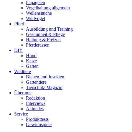
Papageien
Vogelhaltung allgemein
Wellensittiche
Wildvögel
Pferd
Ausbildung und Training
Gesundheit & Pflege
Haltung & Freizeit
Pferderassen
DIY
Hund
Katze
Garten
Wildtiere
Bienen und Insekten
Gartentiere
Tierschutz Magazin
Über uns
Redaktion
Interviews
Aktuelles
Service
Produkttests
Gewinnspiele