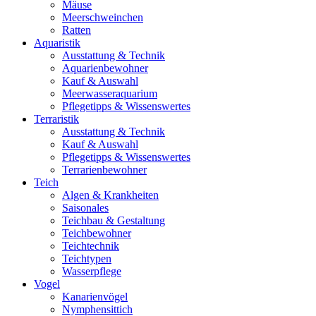
Mäuse
Meerschweinchen
Ratten
Aquaristik
Ausstattung & Technik
Aquarienbewohner
Kauf & Auswahl
Meerwasseraquarium
Pflegetipps & Wissenswertes
Terraristik
Ausstattung & Technik
Kauf & Auswahl
Pflegetipps & Wissenswertes
Terrarienbewohner
Teich
Algen & Krankheiten
Saisonales
Teichbau & Gestaltung
Teichbewohner
Teichtechnik
Teichtypen
Wasserpflege
Vogel
Kanarienvögel
Nymphensittich