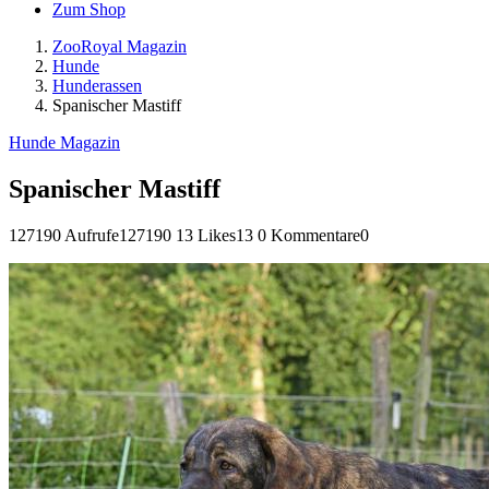
Zum Shop
ZooRoyal Magazin
Hunde
Hunderassen
Spanischer Mastiff
Hunde Magazin
Spanischer Mastiff
127190 Aufrufe
127190
13 Likes
13
0 Kommentare
0