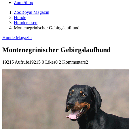
Zum Shop
ZooRoyal Magazin
Hunde
Hunderassen
Montenegrinischer Gebirgslaufhund
Hunde Magazin
Montenegrinischer Gebirgslaufhund
19215 Aufrufe
19215
0 Likes
0
2 Kommentare
2