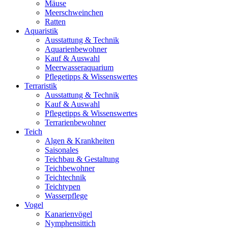
Mäuse
Meerschweinchen
Ratten
Aquaristik
Ausstattung & Technik
Aquarienbewohner
Kauf & Auswahl
Meerwasseraquarium
Pflegetipps & Wissenswertes
Terraristik
Ausstattung & Technik
Kauf & Auswahl
Pflegetipps & Wissenswertes
Terrarienbewohner
Teich
Algen & Krankheiten
Saisonales
Teichbau & Gestaltung
Teichbewohner
Teichtechnik
Teichtypen
Wasserpflege
Vogel
Kanarienvögel
Nymphensittich