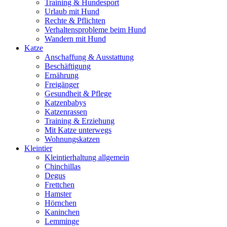
Training & Hundesport
Urlaub mit Hund
Rechte & Pflichten
Verhaltensprobleme beim Hund
Wandern mit Hund
Katze
Anschaffung & Ausstattung
Beschäftigung
Ernährung
Freigänger
Gesundheit & Pflege
Katzenbabys
Katzenrassen
Training & Erziehung
Mit Katze unterwegs
Wohnungskatzen
Kleintier
Kleintierhaltung allgemein
Chinchillas
Degus
Frettchen
Hamster
Hörnchen
Kaninchen
Lemminge