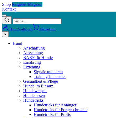
Shop
Ratgeber Magazin
Kontakt
Dein ZooRoyal
Warenkorb
✖
Hund
Anschaffung
Ausstattung
BARF für Hunde
Ernährung
Erziehung
Signale trainieren
Trainingshilfsmittel
Gesundheit & Pflege
Hunde im Einsatz
Hundewelpen
Hunderassen
Hundetricks
Hundetricks für Anfänger
Hundetricks für Fortgeschrittene
Hundetricks für Profis