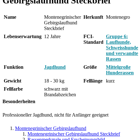
Gebirgslaufhund Steckbrief
Name
Montenegrinischer
Herkunft
Montenegro
Gebirgslaufhund
Steckbrief
Lebenserwartung
12 Jahre
FCI-
Gruppe 6:
Standard
Laufhunde,
Schweisshunde
und verwandte
Rassen
Funktion
Jagdhund
Größe
Mittelgroße
Hunderassen
Gewicht
18 - 30 kg
Felllänge
kurz
Fellfarbe
schwarz mit
Brandabzeichen
Besonderheiten
Professioneller Jagdhund, nicht für Anfänger geeignet
Montenegrinischer Gebirgslaufhund
Montenegrinischer Gebirgslaufhund Steckbrief
Rassenmerkmale und Erscheinungsbild