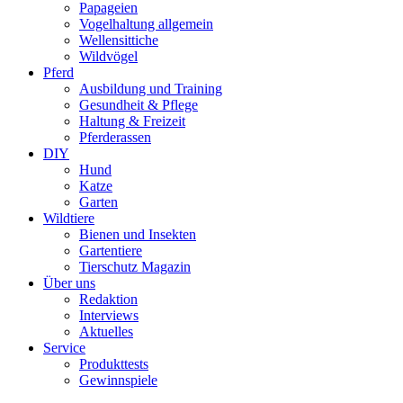
Papageien
Vogelhaltung allgemein
Wellensittiche
Wildvögel
Pferd
Ausbildung und Training
Gesundheit & Pflege
Haltung & Freizeit
Pferderassen
DIY
Hund
Katze
Garten
Wildtiere
Bienen und Insekten
Gartentiere
Tierschutz Magazin
Über uns
Redaktion
Interviews
Aktuelles
Service
Produkttests
Gewinnspiele