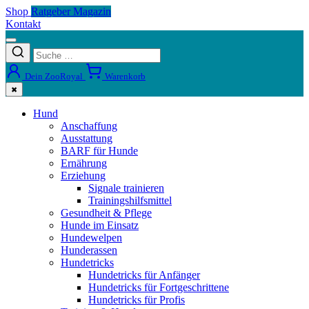
Shop
Ratgeber Magazin
Kontakt
Dein ZooRoyal
Warenkorb
✖
Hund
Anschaffung
Ausstattung
BARF für Hunde
Ernährung
Erziehung
Signale trainieren
Trainingshilfsmittel
Gesundheit & Pflege
Hunde im Einsatz
Hundewelpen
Hunderassen
Hundetricks
Hundetricks für Anfänger
Hundetricks für Fortgeschrittene
Hundetricks für Profis