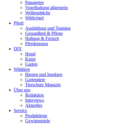
Papageien
Vogelhaltung allgemein
Wellensittiche
Wildvögel
Pferd
Ausbildung und Training
Gesundheit & Pflege
Haltung & Freizeit
Pferderassen
DIY
Hund
Katze
Garten
Wildtiere
Bienen und Insekten
Gartentiere
Tierschutz Magazin
Über uns
Redaktion
Interviews
Aktuelles
Service
Produkttests
Gewinnspiele