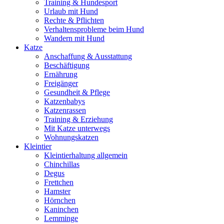
Training & Hundesport
Urlaub mit Hund
Rechte & Pflichten
Verhaltensprobleme beim Hund
Wandern mit Hund
Katze
Anschaffung & Ausstattung
Beschäftigung
Ernährung
Freigänger
Gesundheit & Pflege
Katzenbabys
Katzenrassen
Training & Erziehung
Mit Katze unterwegs
Wohnungskatzen
Kleintier
Kleintierhaltung allgemein
Chinchillas
Degus
Frettchen
Hamster
Hörnchen
Kaninchen
Lemminge