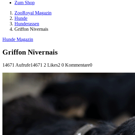
Zum Shop
ZooRoyal Magazin
Hunde
Hunderassen
Griffon Nivernais
Hunde Magazin
Griffon Nivernais
14671 Aufrufe
14671
2 Likes
2
0 Kommentare
0