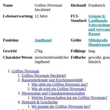
Name
Griffon Nivernais
Herkunft
Frankreich
Steckbrief
Lebenserwartung
12 Jahre
FCI-
Gruppe 6:
Standard
Laufhunde,
Schweisshun
und verwand
Rassen
Funktion
Jagdhund
Größe
Mittelgroße
Hunderasse
Gewicht
27kg
Felllänge
lang
Charakter/Wesen
menschenfreundlicher
Fellfarbe
gewolkt, grau
Jagdhund
bläulich
Griffon Nivernais
Griffon Nivernais Steckbrief
Rassenmerkmale und Erscheinungsbild
Wie sieht ein Griffon Nivernais aus?
Wie alt wird ein Griffon Nivernais?
Wesenszüge und Charaktereigenschaften
Welche Eigenschaften hat ein Griffon Nivernais?
Herkunft & Geschichte
Wo kommt der Griffon Nivernais her?