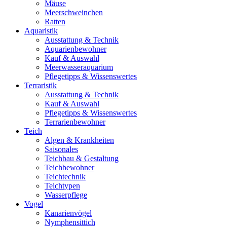
Mäuse
Meerschweinchen
Ratten
Aquaristik
Ausstattung & Technik
Aquarienbewohner
Kauf & Auswahl
Meerwasseraquarium
Pflegetipps & Wissenswertes
Terraristik
Ausstattung & Technik
Kauf & Auswahl
Pflegetipps & Wissenswertes
Terrarienbewohner
Teich
Algen & Krankheiten
Saisonales
Teichbau & Gestaltung
Teichbewohner
Teichtechnik
Teichtypen
Wasserpflege
Vogel
Kanarienvögel
Nymphensittich