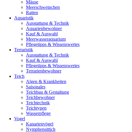
Mäuse
Meerschweinchen
Ratten
Aquaristik
Ausstattung & Technik
Aquarienbewohner
Kauf & Auswahl
Meerwasseraquarium
Pflegetipps & Wissenswertes
Terraristik
Ausstattung & Technik
Kauf & Auswahl
Pflegetipps & Wissenswertes
Terrarienbewohner
Teich
Algen & Krankheiten
Saisonales
Teichbau & Gestaltung
Teichbewohner
Teichtechnik
Teichtypen
Wasserpflege
Vogel
Kanarienvögel
Nymphensittich