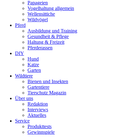
Papageien
Vogelhaltung allgemein
Wellensittiche
Wildvögel
Pferd
Ausbildung und Training
Gesundheit & Pflege
Haltung & Freizeit
Pferderassen
DIY
Hund
Katze
Garten
Wildtiere
Bienen und Insekten
Gartentiere
Tierschutz Magazin
Über uns
Redaktion
Interviews
Aktuelles
Service
Produkttests
Gewinnspiele