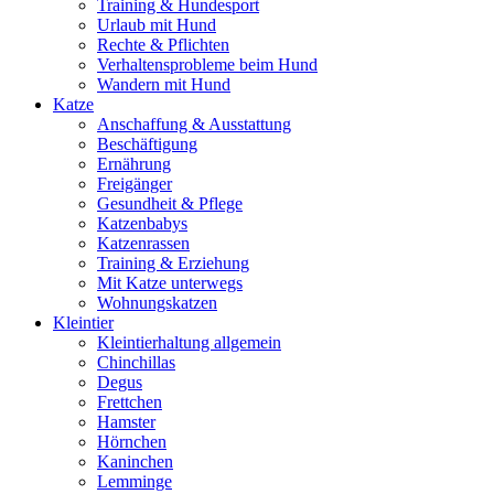
Training & Hundesport
Urlaub mit Hund
Rechte & Pflichten
Verhaltensprobleme beim Hund
Wandern mit Hund
Katze
Anschaffung & Ausstattung
Beschäftigung
Ernährung
Freigänger
Gesundheit & Pflege
Katzenbabys
Katzenrassen
Training & Erziehung
Mit Katze unterwegs
Wohnungskatzen
Kleintier
Kleintierhaltung allgemein
Chinchillas
Degus
Frettchen
Hamster
Hörnchen
Kaninchen
Lemminge