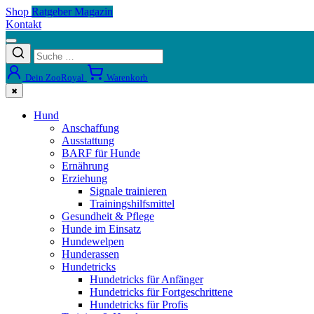
Shop
Ratgeber Magazin
Kontakt
Dein ZooRoyal
Warenkorb
✖
Hund
Anschaffung
Ausstattung
BARF für Hunde
Ernährung
Erziehung
Signale trainieren
Trainingshilfsmittel
Gesundheit & Pflege
Hunde im Einsatz
Hundewelpen
Hunderassen
Hundetricks
Hundetricks für Anfänger
Hundetricks für Fortgeschrittene
Hundetricks für Profis