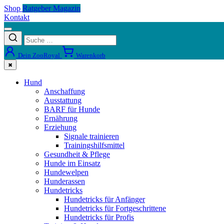
Shop
Ratgeber Magazin
Kontakt
Dein ZooRoyal
Warenkorb
✖
Hund
Anschaffung
Ausstattung
BARF für Hunde
Ernährung
Erziehung
Signale trainieren
Trainingshilfsmittel
Gesundheit & Pflege
Hunde im Einsatz
Hundewelpen
Hunderassen
Hundetricks
Hundetricks für Anfänger
Hundetricks für Fortgeschrittene
Hundetricks für Profis