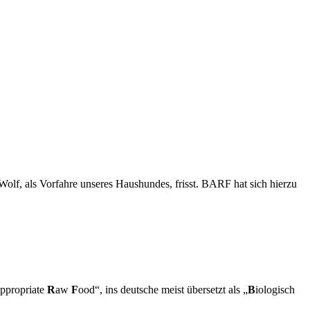
 Wolf, als Vorfahre unseres Haushundes, frisst. BARF hat sich hierzu
ppropriate
R
aw
F
ood“, ins deutsche meist übersetzt als „
B
iologisch