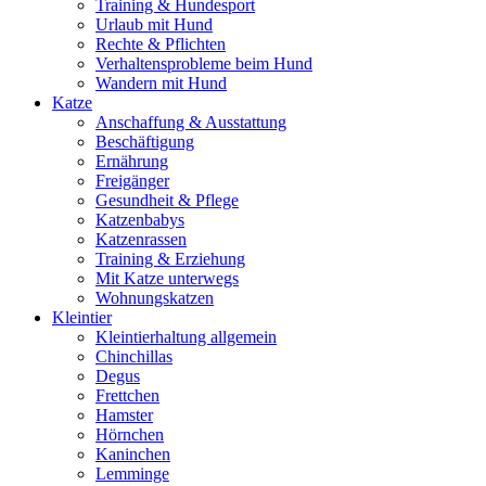
Training & Hundesport
Urlaub mit Hund
Rechte & Pflichten
Verhaltensprobleme beim Hund
Wandern mit Hund
Katze
Anschaffung & Ausstattung
Beschäftigung
Ernährung
Freigänger
Gesundheit & Pflege
Katzenbabys
Katzenrassen
Training & Erziehung
Mit Katze unterwegs
Wohnungskatzen
Kleintier
Kleintierhaltung allgemein
Chinchillas
Degus
Frettchen
Hamster
Hörnchen
Kaninchen
Lemminge