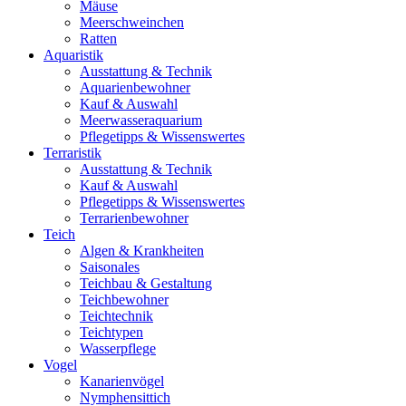
Mäuse
Meerschweinchen
Ratten
Aquaristik
Ausstattung & Technik
Aquarienbewohner
Kauf & Auswahl
Meerwasseraquarium
Pflegetipps & Wissenswertes
Terraristik
Ausstattung & Technik
Kauf & Auswahl
Pflegetipps & Wissenswertes
Terrarienbewohner
Teich
Algen & Krankheiten
Saisonales
Teichbau & Gestaltung
Teichbewohner
Teichtechnik
Teichtypen
Wasserpflege
Vogel
Kanarienvögel
Nymphensittich