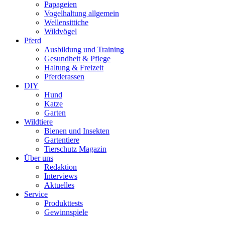
Papageien
Vogelhaltung allgemein
Wellensittiche
Wildvögel
Pferd
Ausbildung und Training
Gesundheit & Pflege
Haltung & Freizeit
Pferderassen
DIY
Hund
Katze
Garten
Wildtiere
Bienen und Insekten
Gartentiere
Tierschutz Magazin
Über uns
Redaktion
Interviews
Aktuelles
Service
Produkttests
Gewinnspiele