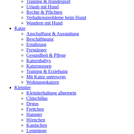
Training & Hundesport
Urlaub mit Hund
Rechte & Pflichten
Verhaltensprobleme beim Hund
Wandern mit Hund
Katze
Anschaffung & Ausstattung
Beschäftigung
Ernährung
Freigänger
Gesundheit & Pflege
Katzenbabys
Katzenrassen
Training & Erziehung
Mit Katze unterwegs
Wohnungskatzen
Kleintier
Kleintierhaltung allgemein
Chinchillas
Degus
Frettchen
Hamster
Hörnchen
Kaninchen
Lemminge