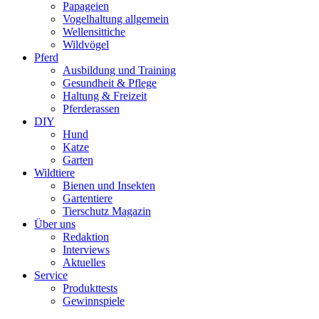
Papageien
Vogelhaltung allgemein
Wellensittiche
Wildvögel
Pferd
Ausbildung und Training
Gesundheit & Pflege
Haltung & Freizeit
Pferderassen
DIY
Hund
Katze
Garten
Wildtiere
Bienen und Insekten
Gartentiere
Tierschutz Magazin
Über uns
Redaktion
Interviews
Aktuelles
Service
Produkttests
Gewinnspiele