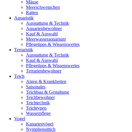
Mäuse
Meerschweinchen
Ratten
Aquaristik
Ausstattung & Technik
Aquarienbewohner
Kauf & Auswahl
Meerwasseraquarium
Pflegetipps & Wissenswertes
Terraristik
Ausstattung & Technik
Kauf & Auswahl
Pflegetipps & Wissenswertes
Terrarienbewohner
Teich
Algen & Krankheiten
Saisonales
Teichbau & Gestaltung
Teichbewohner
Teichtechnik
Teichtypen
Wasserpflege
Vogel
Kanarienvögel
Nymphensittich