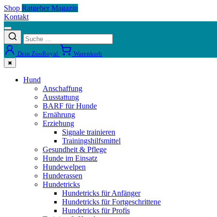
Shop
Ratgeber Magazin
Kontakt
Dein ZooRoyal
Warenkorb
✖
Hund
Anschaffung
Ausstattung
BARF für Hunde
Ernährung
Erziehung
Signale trainieren
Trainingshilfsmittel
Gesundheit & Pflege
Hunde im Einsatz
Hundewelpen
Hunderassen
Hundetricks
Hundetricks für Anfänger
Hundetricks für Fortgeschrittene
Hundetricks für Profis