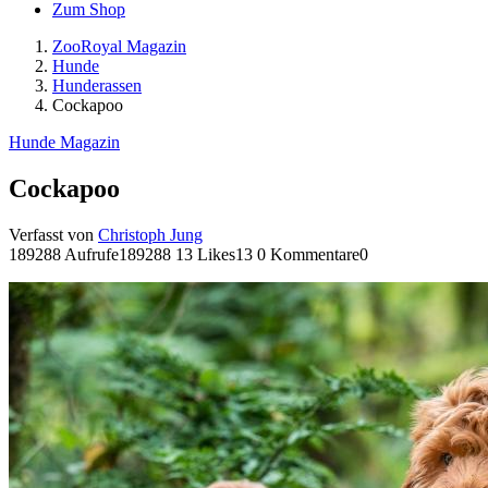
Zum Shop
ZooRoyal Magazin
Hunde
Hunderassen
Cockapoo
Hunde Magazin
Cockapoo
Verfasst von
Christoph Jung
189288 Aufrufe
189288
13 Likes
13
0 Kommentare
0