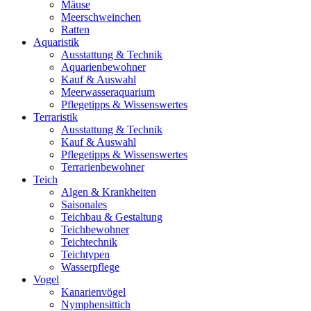
Mäuse
Meerschweinchen
Ratten
Aquaristik
Ausstattung & Technik
Aquarienbewohner
Kauf & Auswahl
Meerwasseraquarium
Pflegetipps & Wissenswertes
Terraristik
Ausstattung & Technik
Kauf & Auswahl
Pflegetipps & Wissenswertes
Terrarienbewohner
Teich
Algen & Krankheiten
Saisonales
Teichbau & Gestaltung
Teichbewohner
Teichtechnik
Teichtypen
Wasserpflege
Vogel
Kanarienvögel
Nymphensittich