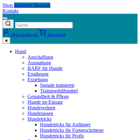
Shop
Ratgeber Magazin
Kontakt
Dein ZooRoyal
Warenkorb
✖
Hund
Anschaffung
Ausstattung
BARF für Hunde
Ernährung
Erziehung
Signale trainieren
Trainingshilfsmittel
Gesundheit & Pflege
Hunde im Einsatz
Hundewelpen
Hunderassen
Hundetricks
Hundetricks für Anfänger
Hundetricks für Fortgeschrittene
Hundetricks für Profis