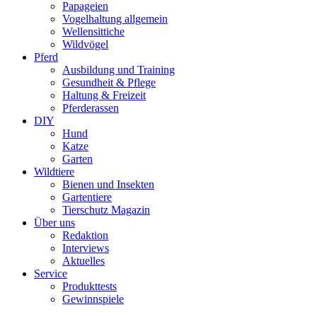
Papageien
Vogelhaltung allgemein
Wellensittiche
Wildvögel
Pferd
Ausbildung und Training
Gesundheit & Pflege
Haltung & Freizeit
Pferderassen
DIY
Hund
Katze
Garten
Wildtiere
Bienen und Insekten
Gartentiere
Tierschutz Magazin
Über uns
Redaktion
Interviews
Aktuelles
Service
Produkttests
Gewinnspiele