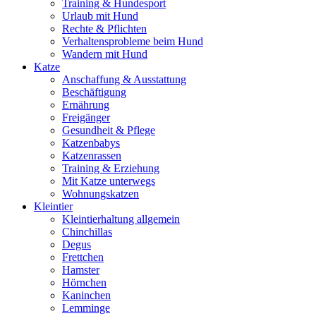
Training & Hundesport
Urlaub mit Hund
Rechte & Pflichten
Verhaltensprobleme beim Hund
Wandern mit Hund
Katze
Anschaffung & Ausstattung
Beschäftigung
Ernährung
Freigänger
Gesundheit & Pflege
Katzenbabys
Katzenrassen
Training & Erziehung
Mit Katze unterwegs
Wohnungskatzen
Kleintier
Kleintierhaltung allgemein
Chinchillas
Degus
Frettchen
Hamster
Hörnchen
Kaninchen
Lemminge