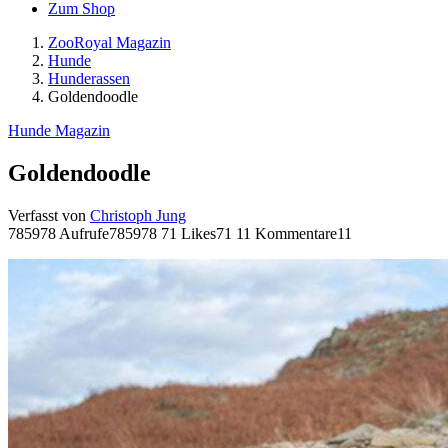
Zum Shop
ZooRoyal Magazin
Hunde
Hunderassen
Goldendoodle
Hunde Magazin
Goldendoodle
Verfasst von
Christoph Jung
785978 Aufrufe
785978
71 Likes
71
11 Kommentare
11