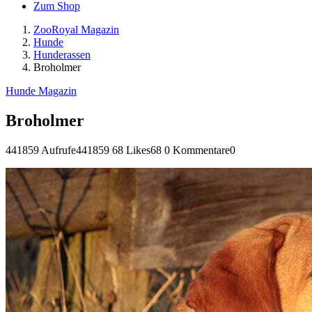
Zum Shop
ZooRoyal Magazin
Hunde
Hunderassen
Broholmer
Hunde Magazin
Broholmer
441859 Aufrufe
441859
68 Likes
68
0 Kommentare
0