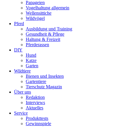
Papageien
Vogelhaltung allgemein
Wellensittiche
Wildvögel
Pferd
Ausbildung und Training
Gesundheit & Pflege
Haltung & Freizeit
Pferderassen
DIY
Hund
Katze
Garten
Wildtiere
Bienen und Insekten
Gartentiere
Tierschutz Magazin
Über uns
Redaktion
Interviews
Aktuelles
Service
Produkttests
Gewinnspiele