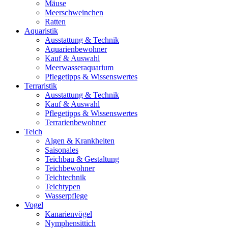
Mäuse
Meerschweinchen
Ratten
Aquaristik
Ausstattung & Technik
Aquarienbewohner
Kauf & Auswahl
Meerwasseraquarium
Pflegetipps & Wissenswertes
Terraristik
Ausstattung & Technik
Kauf & Auswahl
Pflegetipps & Wissenswertes
Terrarienbewohner
Teich
Algen & Krankheiten
Saisonales
Teichbau & Gestaltung
Teichbewohner
Teichtechnik
Teichtypen
Wasserpflege
Vogel
Kanarienvögel
Nymphensittich