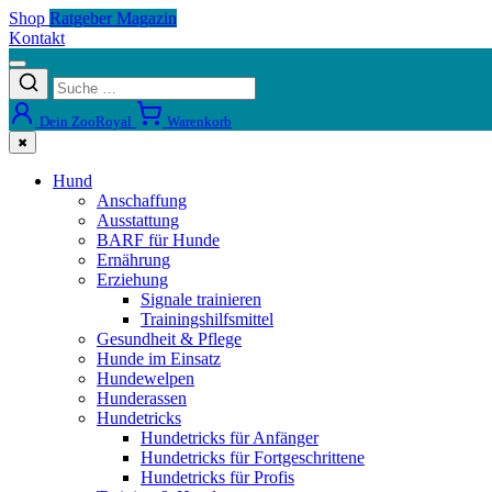
Shop
Ratgeber Magazin
Kontakt
Dein ZooRoyal
Warenkorb
✖
Hund
Anschaffung
Ausstattung
BARF für Hunde
Ernährung
Erziehung
Signale trainieren
Trainingshilfsmittel
Gesundheit & Pflege
Hunde im Einsatz
Hundewelpen
Hunderassen
Hundetricks
Hundetricks für Anfänger
Hundetricks für Fortgeschrittene
Hundetricks für Profis