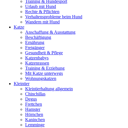
Training & Hundesport
Urlaub mit Hund
Rechte & Pflichten
Verhaltensprobleme beim Hund
Wandern mit Hund
Katze
Anschaffung & Ausstattung
Beschäftigung
Ernährung
Freigänger
Gesundheit & Pflege
Katzenbabys
Katzenrassen
Training & Erziehung
Mit Katze unterwegs
Wohnungskatzen
Kleintier
Kleintierhaltung allgemein
Chinchillas
Degus
Frettchen
Hamster
Hörnchen
Kaninchen
Lemminge