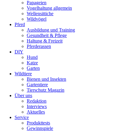
Papageien
Vogelhaltung allgemein
Wellensittiche
Wildvögel
Pferd
Ausbildung und Training
Gesundheit & Pflege
Haltung & Freizeit
Pferderassen
DIY
Hund
Katze
Garten
Wildtiere
Bienen und Insekten
Gartentiere
Tierschutz Magazin
Über uns
Redaktion
Interviews
Aktuelles
Service
Produkttests
Gewinnspiele