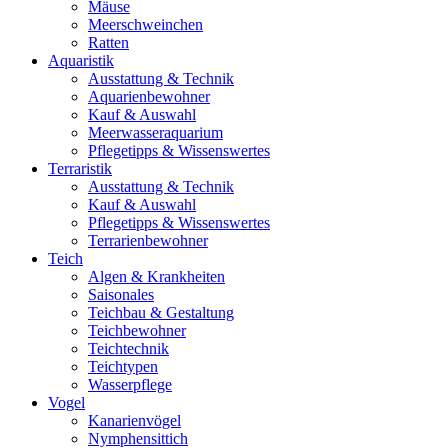
Mäuse
Meerschweinchen
Ratten
Aquaristik
Ausstattung & Technik
Aquarienbewohner
Kauf & Auswahl
Meerwasseraquarium
Pflegetipps & Wissenswertes
Terraristik
Ausstattung & Technik
Kauf & Auswahl
Pflegetipps & Wissenswertes
Terrarienbewohner
Teich
Algen & Krankheiten
Saisonales
Teichbau & Gestaltung
Teichbewohner
Teichtechnik
Teichtypen
Wasserpflege
Vogel
Kanarienvögel
Nymphensittich