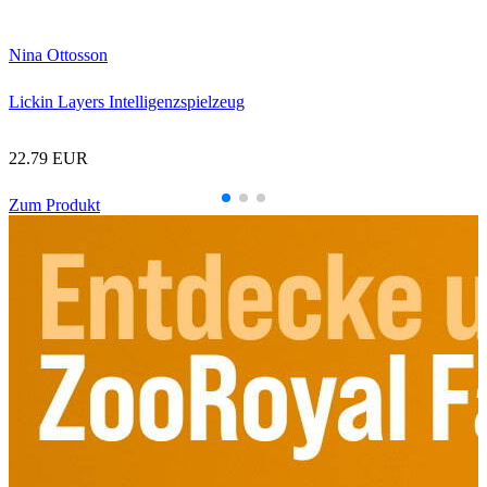
Nina Ottosson
Lickin Layers Intelligenzspielzeug
22.79 EUR
Zum Produkt