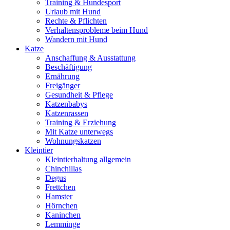
Training & Hundesport
Urlaub mit Hund
Rechte & Pflichten
Verhaltensprobleme beim Hund
Wandern mit Hund
Katze
Anschaffung & Ausstattung
Beschäftigung
Ernährung
Freigänger
Gesundheit & Pflege
Katzenbabys
Katzenrassen
Training & Erziehung
Mit Katze unterwegs
Wohnungskatzen
Kleintier
Kleintierhaltung allgemein
Chinchillas
Degus
Frettchen
Hamster
Hörnchen
Kaninchen
Lemminge