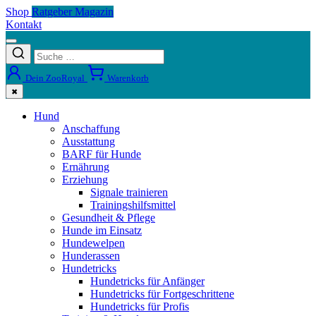
Shop
Ratgeber Magazin
Kontakt
Dein ZooRoyal
Warenkorb
✖
Hund
Anschaffung
Ausstattung
BARF für Hunde
Ernährung
Erziehung
Signale trainieren
Trainingshilfsmittel
Gesundheit & Pflege
Hunde im Einsatz
Hundewelpen
Hunderassen
Hundetricks
Hundetricks für Anfänger
Hundetricks für Fortgeschrittene
Hundetricks für Profis