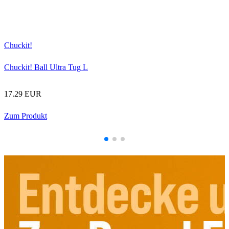
C
Chuckit!
Chuckit! Ball Ultra Tug L
17.29 EUR
Zum Produkt