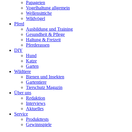
Papageien
Vogelhaltung allgemein
Wellensittiche
Wildvögel
Pferd
Ausbildung und Training
Gesundheit & Pflege
Haltung & Freizeit
Pferderassen
DIY
Hund
Katze
Garten
Wildtiere
Bienen und Insekten
Gartentiere
Tierschutz Magazin
Über uns
Redaktion
Interviews
Aktuelles
Service
Produkttests
Gewinnspiele