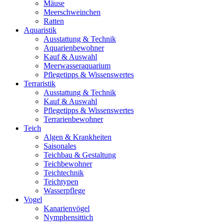
Mäuse
Meerschweinchen
Ratten
Aquaristik
Ausstattung & Technik
Aquarienbewohner
Kauf & Auswahl
Meerwasseraquarium
Pflegetipps & Wissenswertes
Terraristik
Ausstattung & Technik
Kauf & Auswahl
Pflegetipps & Wissenswertes
Terrarienbewohner
Teich
Algen & Krankheiten
Saisonales
Teichbau & Gestaltung
Teichbewohner
Teichtechnik
Teichtypen
Wasserpflege
Vogel
Kanarienvögel
Nymphensittich