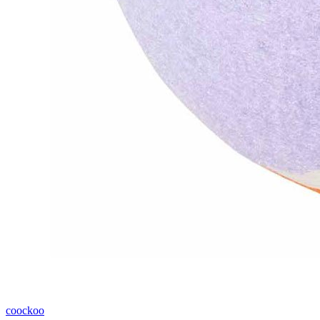
coockoo