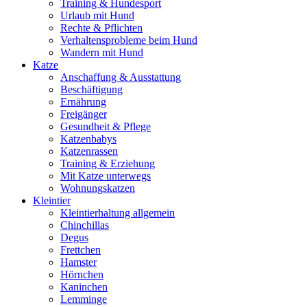
Training & Hundesport
Urlaub mit Hund
Rechte & Pflichten
Verhaltensprobleme beim Hund
Wandern mit Hund
Katze
Anschaffung & Ausstattung
Beschäftigung
Ernährung
Freigänger
Gesundheit & Pflege
Katzenbabys
Katzenrassen
Training & Erziehung
Mit Katze unterwegs
Wohnungskatzen
Kleintier
Kleintierhaltung allgemein
Chinchillas
Degus
Frettchen
Hamster
Hörnchen
Kaninchen
Lemminge