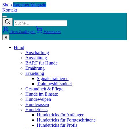
Shop
Ratgeber Magazin
Kontakt
Dein ZooRoyal
Warenkorb
✖
Hund
Anschaffung
Ausstattung
BARF für Hunde
Ernährung
Erziehung
Signale trainieren
Trainingshilfsmittel
Gesundheit & Pflege
Hunde im Einsatz
Hundewelpen
Hunderassen
Hundetricks
Hundetricks für Anfänger
Hundetricks für Fortgeschrittene
Hundetricks für Profis