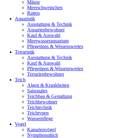
Mäuse
Meerschweinchen
Ratten
Aquaristik
Ausstattung & Technik
Aquarienbewohner
Kauf & Auswahl
Meerwasseraquarium
Pflegetipps & Wissenswertes
Terraristik
Ausstattung & Technik
Kauf & Auswahl
Pflegetipps & Wissenswertes
Terrarienbewohner
Teich
Algen & Krankheiten
Saisonales
Teichbau & Gestaltung
Teichbewohner
Teichtechnik
Teichtypen
Wasserpflege
Vogel
Kanarienvögel
Nymphensittich