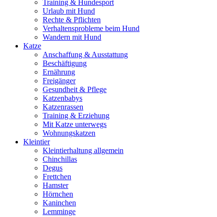
Training & Hundesport
Urlaub mit Hund
Rechte & Pflichten
Verhaltensprobleme beim Hund
Wandern mit Hund
Katze
Anschaffung & Ausstattung
Beschäftigung
Ernährung
Freigänger
Gesundheit & Pflege
Katzenbabys
Katzenrassen
Training & Erziehung
Mit Katze unterwegs
Wohnungskatzen
Kleintier
Kleintierhaltung allgemein
Chinchillas
Degus
Frettchen
Hamster
Hörnchen
Kaninchen
Lemminge