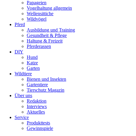
Papageien
Vogelhaltung allgemein
Wellensittiche
Wildvögel
Pferd
Ausbildung und Training
Gesundheit & Pflege
Haltung & Freizeit
Pferderassen
DIY
Hund
Katze
Garten
Wildtiere
Bienen und Insekten
Gartentiere
Tierschutz Magazin
Über uns
Redaktion
Interviews
Aktuelles
Service
Produkttests
Gewinnspiele