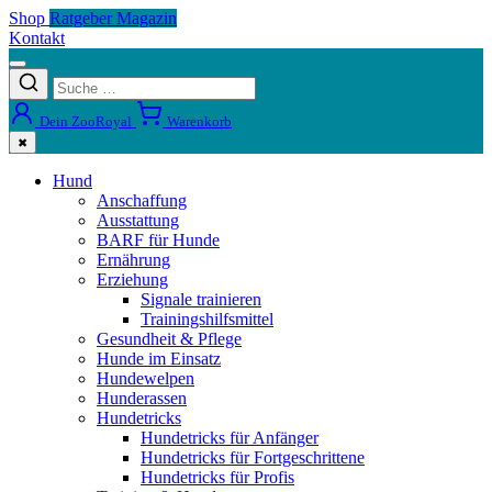
Shop
Ratgeber Magazin
Kontakt
Dein ZooRoyal
Warenkorb
✖
Hund
Anschaffung
Ausstattung
BARF für Hunde
Ernährung
Erziehung
Signale trainieren
Trainingshilfsmittel
Gesundheit & Pflege
Hunde im Einsatz
Hundewelpen
Hunderassen
Hundetricks
Hundetricks für Anfänger
Hundetricks für Fortgeschrittene
Hundetricks für Profis