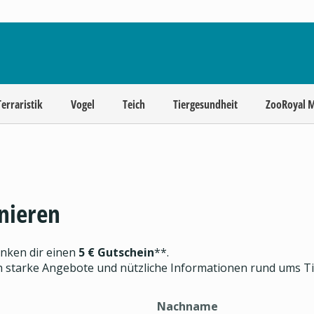
Terraristik
Vogel
Teich
Tiergesundheit
ZooRoyal 
nieren
enken dir einen
5 € Gutschein
**.
ch starke Angebote und nützliche Informationen rund ums T
Nachname