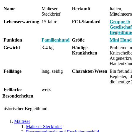
Name
Malteser
Herkunft
Italien,
Steckbrief
Mittelmeer
Lebenserwartung
15 Jahre
FCI-Standard
Gruppe 9:
Gesellschaf
Begleithun
Funktion
Familienhund
Größe
Mini Hund
Gewicht
3-4 kg
Häufige
Probleme m
Krankheiten
Kniescheib
Augenerkra
Hautentzün
Felllänge
lang, seidig
Charakter/Wesen
Ein freundl
Begleiter, id
die heutige 
Fellfarbe
weiß
Besonderheiten
historischer Begleithund
Malteser
Malteser Steckbrief
Rassenmerkmale und Erscheinungsbild