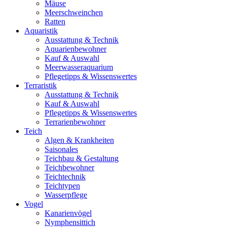
Mäuse
Meerschweinchen
Ratten
Aquaristik
Ausstattung & Technik
Aquarienbewohner
Kauf & Auswahl
Meerwasseraquarium
Pflegetipps & Wissenswertes
Terraristik
Ausstattung & Technik
Kauf & Auswahl
Pflegetipps & Wissenswertes
Terrarienbewohner
Teich
Algen & Krankheiten
Saisonales
Teichbau & Gestaltung
Teichbewohner
Teichtechnik
Teichtypen
Wasserpflege
Vogel
Kanarienvögel
Nymphensittich