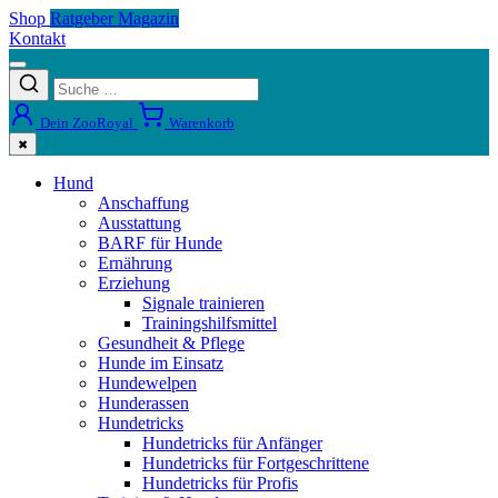
Shop
Ratgeber Magazin
Kontakt
Dein ZooRoyal
Warenkorb
✖
Hund
Anschaffung
Ausstattung
BARF für Hunde
Ernährung
Erziehung
Signale trainieren
Trainingshilfsmittel
Gesundheit & Pflege
Hunde im Einsatz
Hundewelpen
Hunderassen
Hundetricks
Hundetricks für Anfänger
Hundetricks für Fortgeschrittene
Hundetricks für Profis