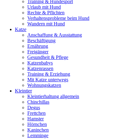
Training & Hundesport
Urlaub mit Hund
Rechte & Pflichten
Verhaltensprobleme beim Hund
Wandern mit Hund
Katze
Anschaffung & Ausstattung
Beschäftigung
Ernährung
Freigänger
Gesundheit & Pflege
Katzenbabys
Katzenrassen
Training & Erziehung
Mit Katze unterwegs
Wohnungskatzen
Kleintier
Kleintierhaltung allgemein
Chinchillas
Degus
Frettchen
Hamster
Hörnchen
Kaninchen
Lemminge