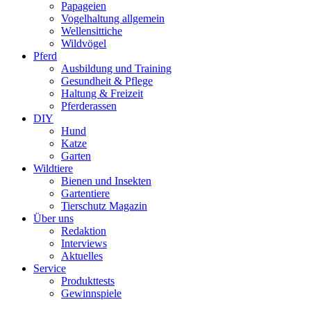
Papageien
Vogelhaltung allgemein
Wellensittiche
Wildvögel
Pferd
Ausbildung und Training
Gesundheit & Pflege
Haltung & Freizeit
Pferderassen
DIY
Hund
Katze
Garten
Wildtiere
Bienen und Insekten
Gartentiere
Tierschutz Magazin
Über uns
Redaktion
Interviews
Aktuelles
Service
Produkttests
Gewinnspiele