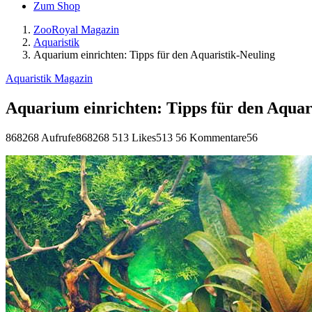
Zum Shop
ZooRoyal Magazin
Aquaristik
Aquarium einrichten: Tipps für den Aquaristik-Neuling
Aquaristik Magazin
Aquarium einrichten: Tipps für den Aquar
868268 Aufrufe
868268
513 Likes
513
56 Kommentare
56