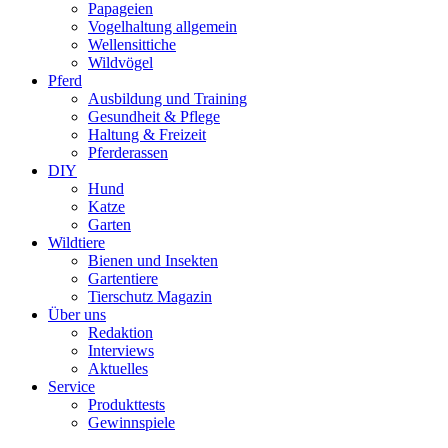
Papageien
Vogelhaltung allgemein
Wellensittiche
Wildvögel
Pferd
Ausbildung und Training
Gesundheit & Pflege
Haltung & Freizeit
Pferderassen
DIY
Hund
Katze
Garten
Wildtiere
Bienen und Insekten
Gartentiere
Tierschutz Magazin
Über uns
Redaktion
Interviews
Aktuelles
Service
Produkttests
Gewinnspiele