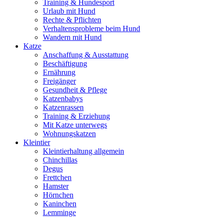
Training & Hundesport
Urlaub mit Hund
Rechte & Pflichten
Verhaltensprobleme beim Hund
Wandern mit Hund
Katze
Anschaffung & Ausstattung
Beschäftigung
Ernährung
Freigänger
Gesundheit & Pflege
Katzenbabys
Katzenrassen
Training & Erziehung
Mit Katze unterwegs
Wohnungskatzen
Kleintier
Kleintierhaltung allgemein
Chinchillas
Degus
Frettchen
Hamster
Hörnchen
Kaninchen
Lemminge