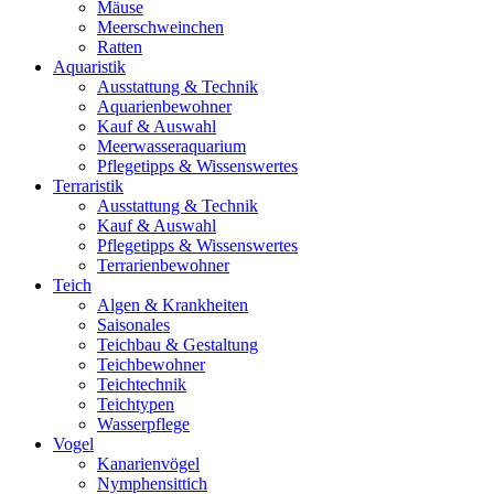
Mäuse
Meerschweinchen
Ratten
Aquaristik
Ausstattung & Technik
Aquarienbewohner
Kauf & Auswahl
Meerwasseraquarium
Pflegetipps & Wissenswertes
Terraristik
Ausstattung & Technik
Kauf & Auswahl
Pflegetipps & Wissenswertes
Terrarienbewohner
Teich
Algen & Krankheiten
Saisonales
Teichbau & Gestaltung
Teichbewohner
Teichtechnik
Teichtypen
Wasserpflege
Vogel
Kanarienvögel
Nymphensittich