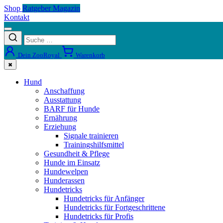
Shop
Ratgeber Magazin
Kontakt
Dein ZooRoyal
Warenkorb
✖
Hund
Anschaffung
Ausstattung
BARF für Hunde
Ernährung
Erziehung
Signale trainieren
Trainingshilfsmittel
Gesundheit & Pflege
Hunde im Einsatz
Hundewelpen
Hunderassen
Hundetricks
Hundetricks für Anfänger
Hundetricks für Fortgeschrittene
Hundetricks für Profis