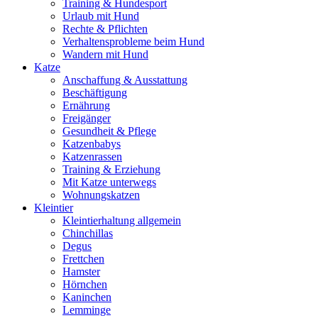
Training & Hundesport
Urlaub mit Hund
Rechte & Pflichten
Verhaltensprobleme beim Hund
Wandern mit Hund
Katze
Anschaffung & Ausstattung
Beschäftigung
Ernährung
Freigänger
Gesundheit & Pflege
Katzenbabys
Katzenrassen
Training & Erziehung
Mit Katze unterwegs
Wohnungskatzen
Kleintier
Kleintierhaltung allgemein
Chinchillas
Degus
Frettchen
Hamster
Hörnchen
Kaninchen
Lemminge