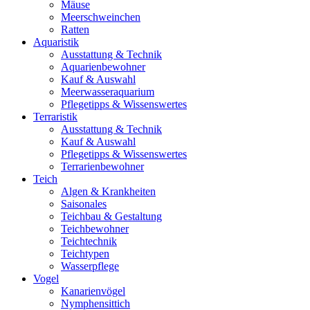
Mäuse
Meerschweinchen
Ratten
Aquaristik
Ausstattung & Technik
Aquarienbewohner
Kauf & Auswahl
Meerwasseraquarium
Pflegetipps & Wissenswertes
Terraristik
Ausstattung & Technik
Kauf & Auswahl
Pflegetipps & Wissenswertes
Terrarienbewohner
Teich
Algen & Krankheiten
Saisonales
Teichbau & Gestaltung
Teichbewohner
Teichtechnik
Teichtypen
Wasserpflege
Vogel
Kanarienvögel
Nymphensittich