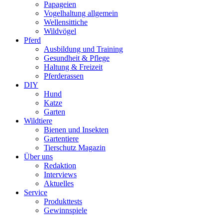
Papageien
Vogelhaltung allgemein
Wellensittiche
Wildvögel
Pferd
Ausbildung und Training
Gesundheit & Pflege
Haltung & Freizeit
Pferderassen
DIY
Hund
Katze
Garten
Wildtiere
Bienen und Insekten
Gartentiere
Tierschutz Magazin
Über uns
Redaktion
Interviews
Aktuelles
Service
Produkttests
Gewinnspiele