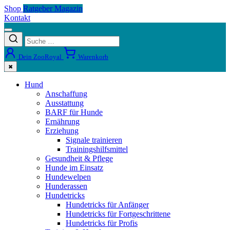
Shop
Ratgeber Magazin
Kontakt
Dein ZooRoyal
Warenkorb
✖
Hund
Anschaffung
Ausstattung
BARF für Hunde
Ernährung
Erziehung
Signale trainieren
Trainingshilfsmittel
Gesundheit & Pflege
Hunde im Einsatz
Hundewelpen
Hunderassen
Hundetricks
Hundetricks für Anfänger
Hundetricks für Fortgeschrittene
Hundetricks für Profis