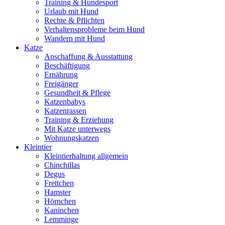
Training & Hundesport
Urlaub mit Hund
Rechte & Pflichten
Verhaltensprobleme beim Hund
Wandern mit Hund
Katze
Anschaffung & Ausstattung
Beschäftigung
Ernährung
Freigänger
Gesundheit & Pflege
Katzenbabys
Katzenrassen
Training & Erziehung
Mit Katze unterwegs
Wohnungskatzen
Kleintier
Kleintierhaltung allgemein
Chinchillas
Degus
Frettchen
Hamster
Hörnchen
Kaninchen
Lemminge