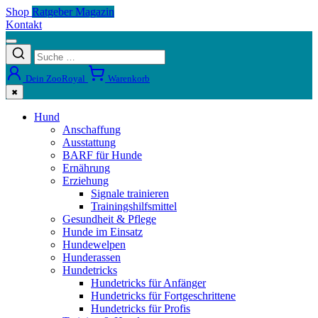
Shop
Ratgeber Magazin
Kontakt
Dein ZooRoyal
Warenkorb
✖
Hund
Anschaffung
Ausstattung
BARF für Hunde
Ernährung
Erziehung
Signale trainieren
Trainingshilfsmittel
Gesundheit & Pflege
Hunde im Einsatz
Hundewelpen
Hunderassen
Hundetricks
Hundetricks für Anfänger
Hundetricks für Fortgeschrittene
Hundetricks für Profis