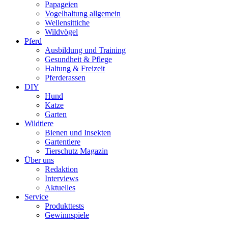
Papageien
Vogelhaltung allgemein
Wellensittiche
Wildvögel
Pferd
Ausbildung und Training
Gesundheit & Pflege
Haltung & Freizeit
Pferderassen
DIY
Hund
Katze
Garten
Wildtiere
Bienen und Insekten
Gartentiere
Tierschutz Magazin
Über uns
Redaktion
Interviews
Aktuelles
Service
Produkttests
Gewinnspiele