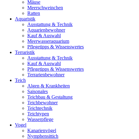
Mäuse
Meerschweinchen
Ratten
Aquaristik
Ausstattung & Technik
Aquarienbewohner
Kauf & Auswahl
Meerwasseraquarium
Pflegetipps & Wissenswertes
Terraristik
Ausstattung & Technik
Kauf & Auswahl
Pflegetipps & Wissenswertes
Terrarienbewohner
Teich
Algen & Krankheiten
Saisonales
Teichbau & Gestaltung
Teichbewohner
Teichtechnik
Teichtypen
Wasserpflege
Vogel
Kanarienvögel
Nymphensittich