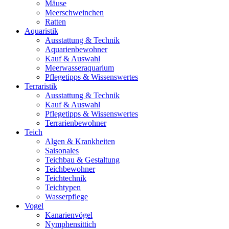
Mäuse
Meerschweinchen
Ratten
Aquaristik
Ausstattung & Technik
Aquarienbewohner
Kauf & Auswahl
Meerwasseraquarium
Pflegetipps & Wissenswertes
Terraristik
Ausstattung & Technik
Kauf & Auswahl
Pflegetipps & Wissenswertes
Terrarienbewohner
Teich
Algen & Krankheiten
Saisonales
Teichbau & Gestaltung
Teichbewohner
Teichtechnik
Teichtypen
Wasserpflege
Vogel
Kanarienvögel
Nymphensittich