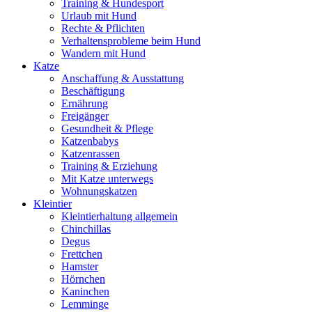
Training & Hundesport
Urlaub mit Hund
Rechte & Pflichten
Verhaltensprobleme beim Hund
Wandern mit Hund
Katze
Anschaffung & Ausstattung
Beschäftigung
Ernährung
Freigänger
Gesundheit & Pflege
Katzenbabys
Katzenrassen
Training & Erziehung
Mit Katze unterwegs
Wohnungskatzen
Kleintier
Kleintierhaltung allgemein
Chinchillas
Degus
Frettchen
Hamster
Hörnchen
Kaninchen
Lemminge