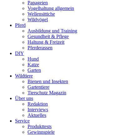
Papageien
Vogelhaltung allgemein
Wellensittiche
Wildvögel
Pferd
Ausbildung und Training
Gesundheit & Pflege
Haltung & Freizeit
Pferderassen
DIY
Hund
Katze
Garten
Wildtiere
Bienen und Insekten
Gartentiere
Tierschutz Magazin
Über uns
Redaktion
Interviews
Aktuelles
Service
Produkttests
Gewinnspiele