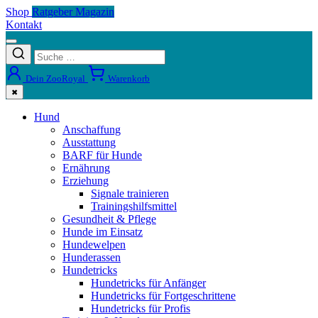
Shop
Ratgeber Magazin
Kontakt
Dein ZooRoyal
Warenkorb
✖
Hund
Anschaffung
Ausstattung
BARF für Hunde
Ernährung
Erziehung
Signale trainieren
Trainingshilfsmittel
Gesundheit & Pflege
Hunde im Einsatz
Hundewelpen
Hunderassen
Hundetricks
Hundetricks für Anfänger
Hundetricks für Fortgeschrittene
Hundetricks für Profis