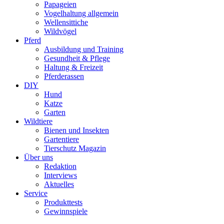
Papageien
Vogelhaltung allgemein
Wellensittiche
Wildvögel
Pferd
Ausbildung und Training
Gesundheit & Pflege
Haltung & Freizeit
Pferderassen
DIY
Hund
Katze
Garten
Wildtiere
Bienen und Insekten
Gartentiere
Tierschutz Magazin
Über uns
Redaktion
Interviews
Aktuelles
Service
Produkttests
Gewinnspiele