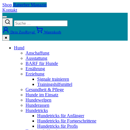
Shop
Ratgeber Magazin
Kontakt
Dein ZooRoyal
Warenkorb
✖
Hund
Anschaffung
Ausstattung
BARF für Hunde
Ernährung
Erziehung
Signale trainieren
Trainingshilfsmittel
Gesundheit & Pflege
Hunde im Einsatz
Hundewelpen
Hunderassen
Hundetricks
Hundetricks für Anfänger
Hundetricks für Fortgeschrittene
Hundetricks für Profis