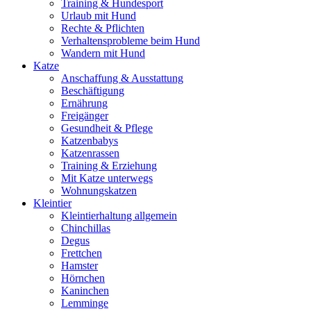
Training & Hundesport
Urlaub mit Hund
Rechte & Pflichten
Verhaltensprobleme beim Hund
Wandern mit Hund
Katze
Anschaffung & Ausstattung
Beschäftigung
Ernährung
Freigänger
Gesundheit & Pflege
Katzenbabys
Katzenrassen
Training & Erziehung
Mit Katze unterwegs
Wohnungskatzen
Kleintier
Kleintierhaltung allgemein
Chinchillas
Degus
Frettchen
Hamster
Hörnchen
Kaninchen
Lemminge