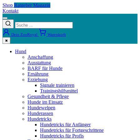
Shop
Ratgeber Magazin
Kontakt
Dein ZooRoyal
Warenkorb
✖
Hund
Anschaffung
Ausstattung
BARF für Hunde
Ernährung
Erziehung
Signale trainieren
Trainingshilfsmittel
Gesundheit & Pflege
Hunde im Einsatz
Hundewelpen
Hunderassen
Hundetricks
Hundetricks für Anfänger
Hundetricks für Fortgeschrittene
Hundetricks für Profis