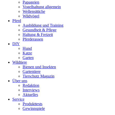
Papageien
Vogelhaltung allgemein
Wellensittiche
Wildvögel
Pferd
Ausbildung und Training
Gesundheit & Pflege
Haltung & Freizeit
Pferderassen
DIY
Hund
Katze
Garten
Wildtiere
Bienen und Insekten
Gartentiere
Tierschutz Magazin
Über uns
Redaktion
Interviews
Aktuelles
Service
Produkttests
Gewinnspiele