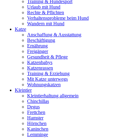
Training & Hundesport
Urlaub mit Hund
Rechte & Pflichten
Verhaltensprobleme beim Hund
Wandern mit Hund
Katze
Anschaffung & Ausstattung
Beschäftigung
Ernährung
Freigänger
Gesundheit & Pflege
Katzenbabys
Katzenrassen
Training & Erziehung
Mit Katze unterwegs
Wohnungskatzen
Kleintier
Kleintierhaltung allgemein
Chinchillas
Degus
Frettchen
Hamster
Hörnchen
Kaninchen
Lemminge