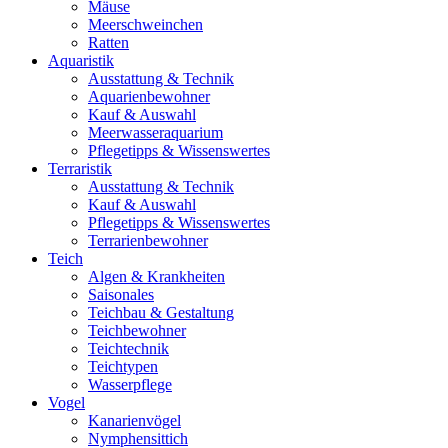
Mäuse
Meerschweinchen
Ratten
Aquaristik
Ausstattung & Technik
Aquarienbewohner
Kauf & Auswahl
Meerwasseraquarium
Pflegetipps & Wissenswertes
Terraristik
Ausstattung & Technik
Kauf & Auswahl
Pflegetipps & Wissenswertes
Terrarienbewohner
Teich
Algen & Krankheiten
Saisonales
Teichbau & Gestaltung
Teichbewohner
Teichtechnik
Teichtypen
Wasserpflege
Vogel
Kanarienvögel
Nymphensittich