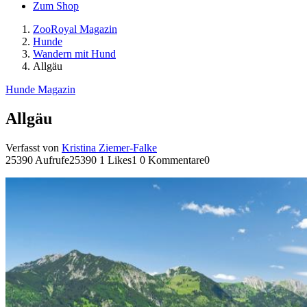
Zum Shop
ZooRoyal Magazin
Hunde
Wandern mit Hund
Allgäu
Hunde Magazin
Allgäu
Verfasst von
Kristina Ziemer-Falke
25390 Aufrufe
25390
1 Likes
1
0 Kommentare
0