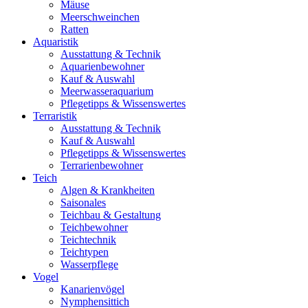
Mäuse
Meerschweinchen
Ratten
Aquaristik
Ausstattung & Technik
Aquarienbewohner
Kauf & Auswahl
Meerwasseraquarium
Pflegetipps & Wissenswertes
Terraristik
Ausstattung & Technik
Kauf & Auswahl
Pflegetipps & Wissenswertes
Terrarienbewohner
Teich
Algen & Krankheiten
Saisonales
Teichbau & Gestaltung
Teichbewohner
Teichtechnik
Teichtypen
Wasserpflege
Vogel
Kanarienvögel
Nymphensittich