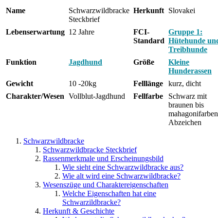
Name
Schwarzwildbracke
Herkunft
Slovakei
Steckbrief
Lebenserwartung
12 Jahre
FCI-
Gruppe 1:
Standard
Hütehunde un
Treibhunde
Funktion
Jagdhund
Größe
Kleine
Hunderassen
Gewicht
10 -20kg
Felllänge
kurz, dicht
Charakter/Wesen
Vollblut-Jagdhund
Fellfarbe
Schwarz mit
braunen bis
mahagonifarbe
Abzeichen
Schwarzwildbracke
Schwarzwildbracke Steckbrief
Rassenmerkmale und Erscheinungsbild
Wie sieht eine Schwarzwildbracke aus?
Wie alt wird eine Schwarzwildbracke?
Wesenszüge und Charaktereigenschaften
Welche Eigenschaften hat eine
Schwarzildbracke?
Herkunft & Geschichte