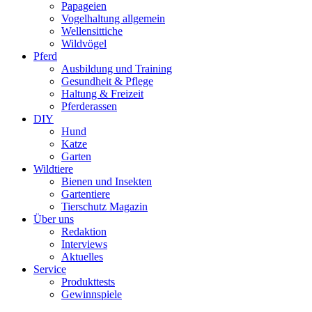
Papageien
Vogelhaltung allgemein
Wellensittiche
Wildvögel
Pferd
Ausbildung und Training
Gesundheit & Pflege
Haltung & Freizeit
Pferderassen
DIY
Hund
Katze
Garten
Wildtiere
Bienen und Insekten
Gartentiere
Tierschutz Magazin
Über uns
Redaktion
Interviews
Aktuelles
Service
Produkttests
Gewinnspiele