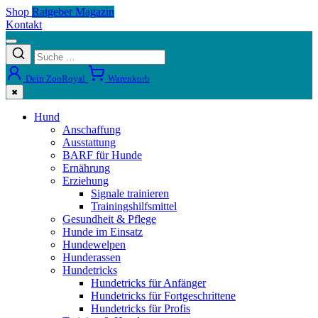
Shop
Ratgeber Magazin
Kontakt
Dein ZooRoyal
Warenkorb
✖
Hund
Anschaffung
Ausstattung
BARF für Hunde
Ernährung
Erziehung
Signale trainieren
Trainingshilfsmittel
Gesundheit & Pflege
Hunde im Einsatz
Hundewelpen
Hunderassen
Hundetricks
Hundetricks für Anfänger
Hundetricks für Fortgeschrittene
Hundetricks für Profis