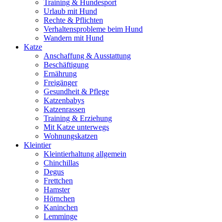
Training & Hundesport
Urlaub mit Hund
Rechte & Pflichten
Verhaltensprobleme beim Hund
Wandern mit Hund
Katze
Anschaffung & Ausstattung
Beschäftigung
Ernährung
Freigänger
Gesundheit & Pflege
Katzenbabys
Katzenrassen
Training & Erziehung
Mit Katze unterwegs
Wohnungskatzen
Kleintier
Kleintierhaltung allgemein
Chinchillas
Degus
Frettchen
Hamster
Hörnchen
Kaninchen
Lemminge