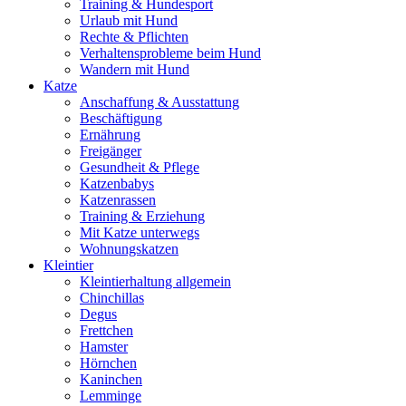
Training & Hundesport
Urlaub mit Hund
Rechte & Pflichten
Verhaltensprobleme beim Hund
Wandern mit Hund
Katze
Anschaffung & Ausstattung
Beschäftigung
Ernährung
Freigänger
Gesundheit & Pflege
Katzenbabys
Katzenrassen
Training & Erziehung
Mit Katze unterwegs
Wohnungskatzen
Kleintier
Kleintierhaltung allgemein
Chinchillas
Degus
Frettchen
Hamster
Hörnchen
Kaninchen
Lemminge