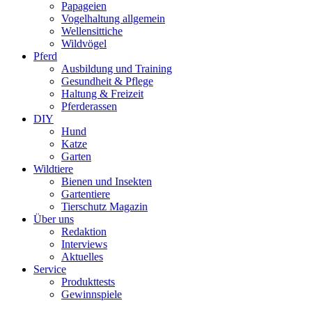
Papageien
Vogelhaltung allgemein
Wellensittiche
Wildvögel
Pferd
Ausbildung und Training
Gesundheit & Pflege
Haltung & Freizeit
Pferderassen
DIY
Hund
Katze
Garten
Wildtiere
Bienen und Insekten
Gartentiere
Tierschutz Magazin
Über uns
Redaktion
Interviews
Aktuelles
Service
Produkttests
Gewinnspiele