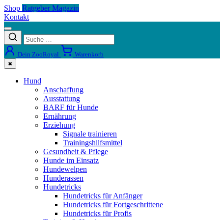
Shop
Ratgeber Magazin
Kontakt
Dein ZooRoyal
Warenkorb
✖
Hund
Anschaffung
Ausstattung
BARF für Hunde
Ernährung
Erziehung
Signale trainieren
Trainingshilfsmittel
Gesundheit & Pflege
Hunde im Einsatz
Hundewelpen
Hunderassen
Hundetricks
Hundetricks für Anfänger
Hundetricks für Fortgeschrittene
Hundetricks für Profis