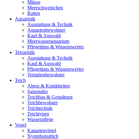
Mäuse
Meerschweinchen
Ratten
Aquaristik
Ausstattung & Technik
Aquarienbewohner
Kauf & Auswahl
Meerwasseraquarium
Pflegetipps & Wissenswertes
Terraristik
Ausstattung & Technik
Kauf & Auswahl
Pflegetipps & Wissenswertes
Terrarienbewohner
Teich
Algen & Krankheiten
Saisonales
Teichbau & Gestaltung
Teichbewohner
Teichtechnik
Teichtypen
Wasserpflege
Vogel
Kanarienvögel
Nymphensittich