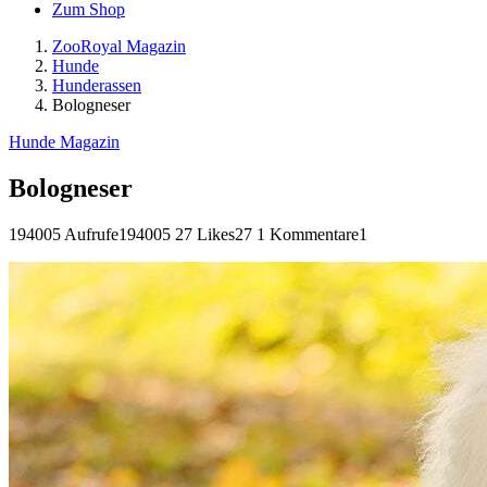
Zum Shop
ZooRoyal Magazin
Hunde
Hunderassen
Bologneser
Hunde Magazin
Bologneser
194005 Aufrufe
194005
27 Likes
27
1 Kommentare
1