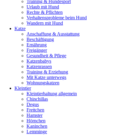
Training & Hundesport
Urlaub mit Hund
Rechte & Pflichten
Verhaltensprobleme beim Hund
Wandern mit Hund
Katze
Anschaffung & Ausstattung
Beschäftigung
Ernährung
Freigänger
Gesundheit & Pflege
Katzenbabys
Katzenrassen
Training & Erziehung
Mit Katze unterwegs
Wohnungskatzen
Kleintier
Kleintierhaltung allgemein
Chinchillas
Degus
Frettchen
Hamster
Hörnchen
Kaninchen
Lemminge