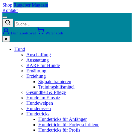
Shop
Ratgeber Magazin
Kontakt
Dein ZooRoyal
Warenkorb
✖
Hund
Anschaffung
Ausstattung
BARF für Hunde
Ernährung
Erziehung
Signale trainieren
Trainingshilfsmittel
Gesundheit & Pflege
Hunde im Einsatz
Hundewelpen
Hunderassen
Hundetricks
Hundetricks für Anfänger
Hundetricks für Fortgeschrittene
Hundetricks für Profis