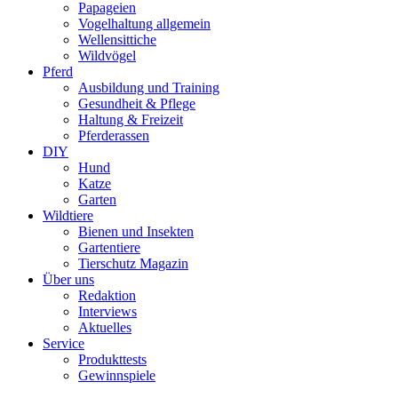
Papageien
Vogelhaltung allgemein
Wellensittiche
Wildvögel
Pferd
Ausbildung und Training
Gesundheit & Pflege
Haltung & Freizeit
Pferderassen
DIY
Hund
Katze
Garten
Wildtiere
Bienen und Insekten
Gartentiere
Tierschutz Magazin
Über uns
Redaktion
Interviews
Aktuelles
Service
Produkttests
Gewinnspiele