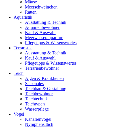
Mäuse
Meerschweinchen
Ratten
Aquaristik
Ausstattung & Technik
Aquarienbewohner
Kauf & Auswahl
Meerwasseraquarium
Pflegetipps & Wissenswertes
Terraristik
Ausstattung & Technik
Kauf & Auswahl
Pflegetipps & Wissenswertes
Terrarienbewohner
Teich
Algen & Krankheiten
Saisonales
Teichbau & Gestaltung
Teichbewohner
Teichtechnik
Teichtypen
Wasserpflege
Vogel
Kanarienvögel
Nymphensittich