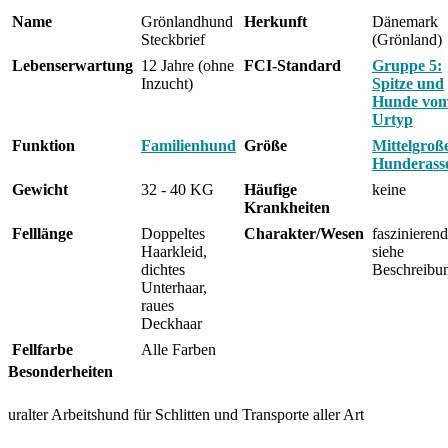
Name
Grönlandhund
Herkunft
Dänemark
Steckbrief
(Grönland)
Lebenserwartung
12 Jahre (ohne
FCI-Standard
Gruppe 5:
Inzucht)
Spitze und
Hunde vo
Urtyp
Funktion
Familienhund
Größe
Mittelgroß
Hunderass
Gewicht
32 - 40 KG
Häufige
keine
Krankheiten
Felllänge
Doppeltes
Charakter/Wesen
faszinierend
Haarkleid,
siehe
dichtes
Beschreibu
Unterhaar,
raues
Deckhaar
Fellfarbe
Alle Farben
Besonderheiten
uralter Arbeitshund für Schlitten und Transporte aller Art