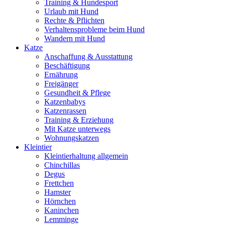
Training & Hundesport
Urlaub mit Hund
Rechte & Pflichten
Verhaltensprobleme beim Hund
Wandern mit Hund
Katze
Anschaffung & Ausstattung
Beschäftigung
Ernährung
Freigänger
Gesundheit & Pflege
Katzenbabys
Katzenrassen
Training & Erziehung
Mit Katze unterwegs
Wohnungskatzen
Kleintier
Kleintierhaltung allgemein
Chinchillas
Degus
Frettchen
Hamster
Hörnchen
Kaninchen
Lemminge