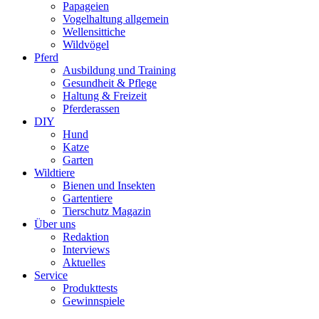
Papageien
Vogelhaltung allgemein
Wellensittiche
Wildvögel
Pferd
Ausbildung und Training
Gesundheit & Pflege
Haltung & Freizeit
Pferderassen
DIY
Hund
Katze
Garten
Wildtiere
Bienen und Insekten
Gartentiere
Tierschutz Magazin
Über uns
Redaktion
Interviews
Aktuelles
Service
Produkttests
Gewinnspiele