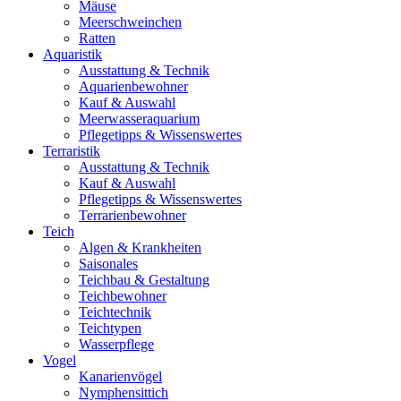
Mäuse
Meerschweinchen
Ratten
Aquaristik
Ausstattung & Technik
Aquarienbewohner
Kauf & Auswahl
Meerwasseraquarium
Pflegetipps & Wissenswertes
Terraristik
Ausstattung & Technik
Kauf & Auswahl
Pflegetipps & Wissenswertes
Terrarienbewohner
Teich
Algen & Krankheiten
Saisonales
Teichbau & Gestaltung
Teichbewohner
Teichtechnik
Teichtypen
Wasserpflege
Vogel
Kanarienvögel
Nymphensittich