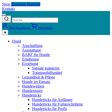
Shop
Ratgeber Magazin
Kontakt
Dein ZooRoyal
Warenkorb
✖
Hund
Anschaffung
Ausstattung
BARF für Hunde
Ernährung
Erziehung
Signale trainieren
Trainingshilfsmittel
Gesundheit & Pflege
Hunde im Einsatz
Hundewelpen
Hunderassen
Hundetricks
Hundetricks für Anfänger
Hundetricks für Fortgeschrittene
Hundetricks für Profis